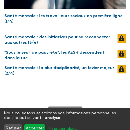
Santé mentale : les travailleurs sociaux en première ligne
(1/4)
Santé mentale : des initiatives pour se reconnecter
aux autres (3/4)
"Sous le seuil de pauvreté", les AESH descendent
dans la rue
Santé mentale : la pluridisciplinarité, un levier majeur
(2/4)
S'abonner
Nous collectons et traitons vos informations personnelles
dans le but suivant :
analyse
.
Twitter
Facebook
LinkedIn
Instagram
Refuser
Accepter
En savoir plus
...
WhatsApp