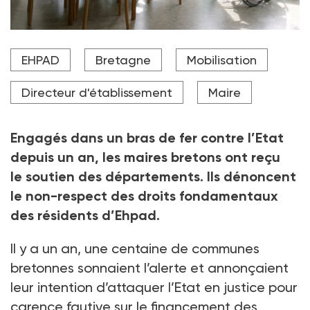
Après un an de mobilisation, il manque toujours 10 à 12
EHPAD
Bretagne
Mobilisation
milliards d’euros pour remettre à flot le secteur.
Crédit photo Anke Thomass - stock.adobe.com
Directeur d'établissement
Maire
Engagés dans un bras de fer contre l’Etat
depuis un an, les maires bretons ont reçu
le
soutien des départements. Ils dénoncent
le non-respect des droits fondamentaux
des
résidents d’Ehpad.
Il y a un an, une centaine de communes
bretonnes sonnaient l’alerte et annonçaient
leur intention d’attaquer l’Etat en justice pour
carence fautive sur le financement des