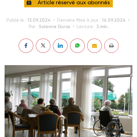
Article réservé aux abonnés
13.09.2024
16.09.2024
Publié le :
Dernière Mise à jour :
Solenne Durox
3 min.
Par :
Lecture :