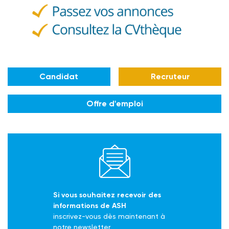
Candidat
Recruteur
Offre d'emploi
Si vous souhaitez recevoir des
informations de ASH
inscrivez-vous dès maintenant à
notre newsletter