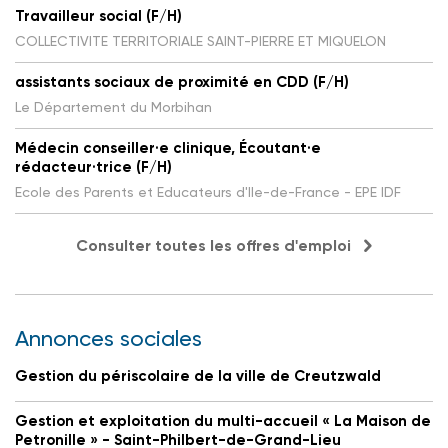
Travailleur social (F/H)
COLLECTIVITE TERRITORIALE SAINT-PIERRE ET MIQUELON
assistants sociaux de proximité en CDD (F/H)
Le Département du Morbihan
Médecin conseiller·e clinique, Écoutant·e
rédacteur·trice (F/H)
Ecole des Parents et Educateurs d'Ile-de-France - EPE IDF
Consulter toutes les offres d'emploi
Annonces sociales
Gestion du périscolaire de la ville de Creutzwald
Gestion et exploitation du multi-accueil « La Maison de
Petronille » - Saint-Philbert-de-Grand-Lieu