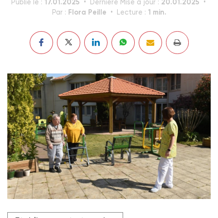
17.01.2025
20.01.2025
Publié le :
Dernière Mise à jour :
Flora Peille
1 min.
Par :
Lecture :
L'Anap publie 34 fiches descriptives des métiers du