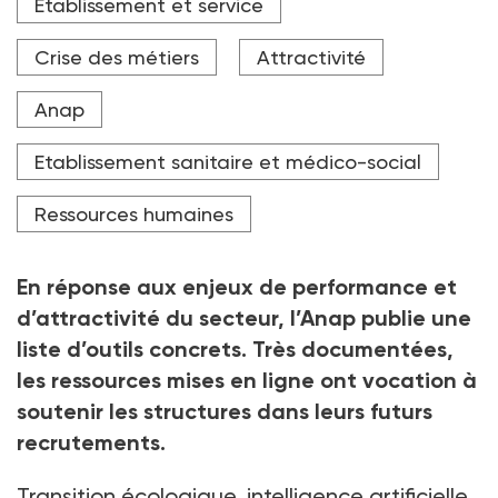
Etablissement et service
futur au sein des établissements médico-sociaux.
Crédit photo Gaizka Iroz / AFP
Crise des métiers
Attractivité
Anap
Etablissement sanitaire et médico-social
Ressources humaines
En réponse aux enjeux de performance et
d’attractivité du secteur, l’Anap publie une
liste d’outils concrets. Très documentées,
les ressources mises en ligne ont vocation à
soutenir les structures dans leurs futurs
recrutements.
Transition écologique, intelligence artificielle,