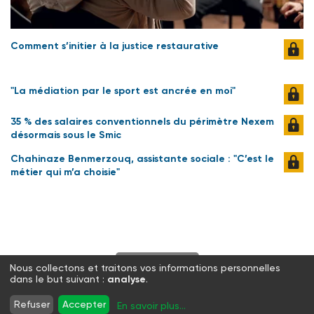
Comment s’initier à la justice restaurative
"La médiation par le sport est ancrée en moi"
35 % des salaires conventionnels du périmètre Nexem
désormais sous le Smic
Chahinaze Benmerzouq, assistante sociale : "C’est le
métier qui m’a choisie"
S'abonner
Nous collectons et traitons vos informations personnelles
dans le but suivant :
analyse
.
Twitter
Facebook
LinkedIn
Instagram
Refuser
Accepter
En savoir plus
...
WhatsApp