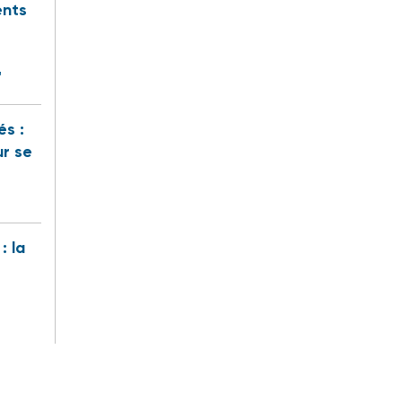
ents
"
és :
ur se
: la