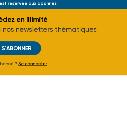
 est réservée aux abonnés
dez en illimité
à nos newsletters thématiques
S'ABONNER
Abonné ?
Se connecter