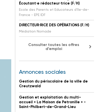
Écoutant·e rédacteur·trice (F/H)
Ecole des Parents et Educateurs d'Ile-de-
France - EPE IDF
DIRECTEUR·RICE DES OPÉRATIONS (F/H)
Médiation Nomade
Consulter toutes les offres
d'emploi
Annonces sociales
Gestion du périscolaire de la ville de
Creutzwald
Gestion et exploitation du multi-
accueil « La Maison de Petronille » -
Saint-Philbert-de-Grand-Lieu