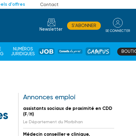
els d'offres
Contact
S'ABONNER
Newsletter
SE CONNECTER
CONSEIL
E
NUMÉROS
BOUTI
JOB
DE
CAMPUS
AG
JURIDIQUES
PROS
Annonces emploi
assistants sociaux de proximité en CDD
es
(F/H)
Le Département du Morbihan
Médecin conseiller·e clinique,