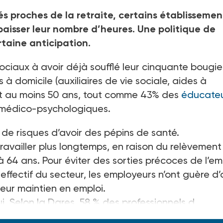
 proches de la retraite, certains établissemen
e baisser leur nombre d’heures. Une politique de
taine anticipation.
 sociaux à avoir déjà soufflé leur cinquante bougi
s à domicile (auxiliaires de vie sociale, aides à
 ont au moins 50 ans, tout comme 43% des
éducate
 médico-psychologiques.
de risques d’avoir des pépins de santé.
r travailler plus longtemps, en raison du relèvemen
à 64 ans. Pour éviter des sorties précoces de l’em
effectif du secteur, les employeurs n’ont guère d’
leur maintien en emploi.
. Selon la Dares, 58 % des professionnels d