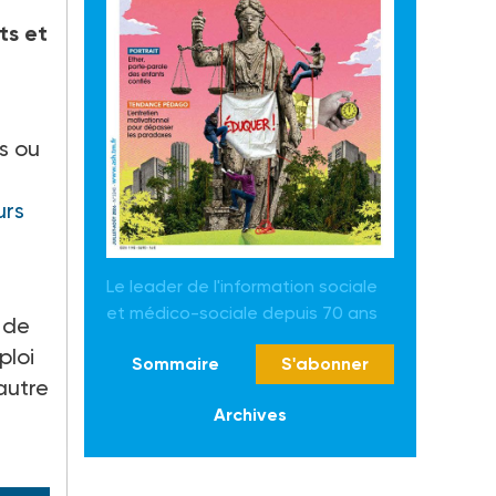
ts et
es ou
urs
Le leader de l'information sociale
et médico-sociale depuis 70 ans
t de
ploi
Sommaire
S'abonner
autre
Archives