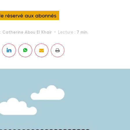
cle réservé aux abonnés
Catherine Abou El Khair
7 min.
 :
Lecture :