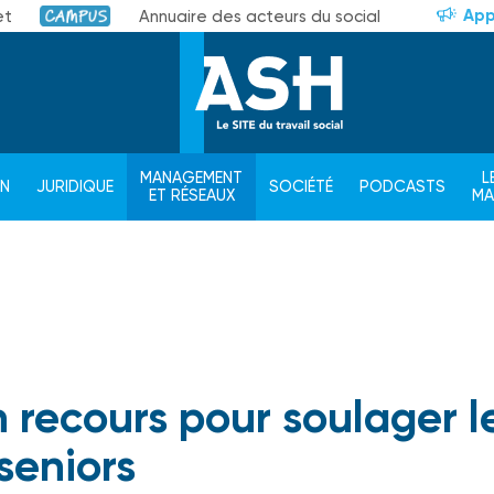
App
et
Annuaire des acteurs du social
Campus
MANAGEMENT
L
ON
JURIDIQUE
SOCIÉTÉ
PODCASTS
ET RÉSEAUX
M
n recours pour soulager l
seniors