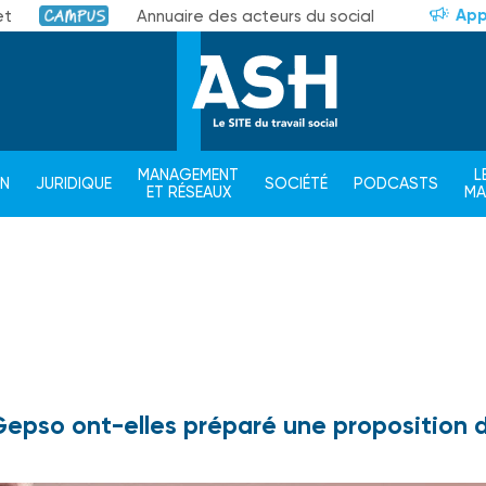
App
et
Annuaire des acteurs du social
Campus
MANAGEMENT
L
ON
JURIDIQUE
SOCIÉTÉ
PODCASTS
ET RÉSEAUX
M
 Gepso ont-elles préparé une proposition 