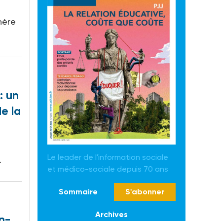
hère
: un
e la
n
Le leader de l'information sociale
…
et médico-sociale depuis 70 ans
Sommaire
S'abonner
Archives
n-