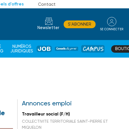
els d'offres
Contact
S'ABONNER
Newsletter
SE CONNECTER
CONSEIL
E
NUMÉROS
BOUTI
JOB
DE
CAMPUS
AG
JURIDIQUES
PROS
Annonces emploi
de
Travailleur social (F/H)
COLLECTIVITE TERRITORIALE SAINT-PIERRE ET
MIQUELON