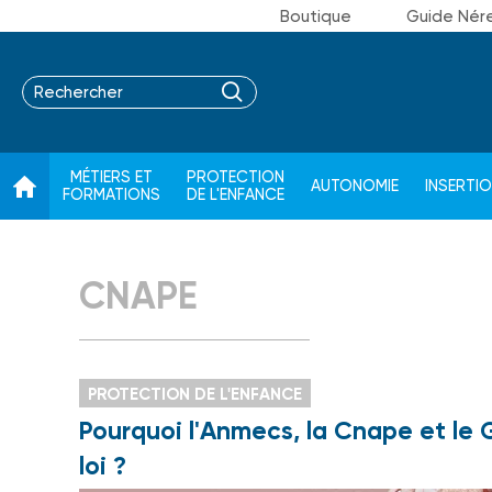
Boutique
Guide Nér
MÉTIERS ET
PROTECTION
AUTONOMIE
INSERTI
FORMATIONS
DE L'ENFANCE
CNAPE
PROTECTION DE L'ENFANCE
Pourquoi l'Anmecs, la Cnape et le
loi ?