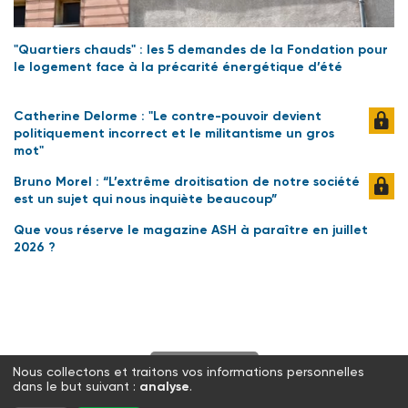
"Quartiers chauds" : les 5 demandes de la Fondation pour
le logement face à la précarité énergétique d’été
Catherine Delorme : "Le contre-pouvoir devient
politiquement incorrect et le militantisme un gros
mot"
Bruno Morel : “L’extrême droitisation de notre société
est un sujet qui nous inquiète beaucoup”
Que vous réserve le magazine ASH à paraître en juillet
2026 ?
S'abonner
Nous collectons et traitons vos informations personnelles
dans le but suivant :
analyse
.
Twitter
Facebook
LinkedIn
Instagram