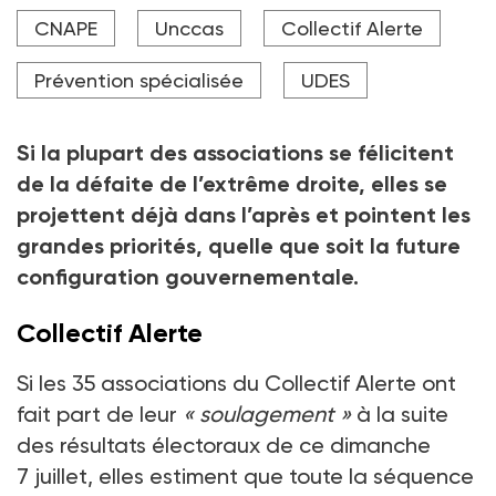
Le Collectif Alerte appelle à un « choc de solidarité
CNAPE
Unccas
Collectif Alerte
pour permettre à chacun de vivre dignement et
donner un coup d’arrêt à la paupérisation en France
».
Prévention spécialisée
UDES
Crédit photo Siphosethu Fanti/peopleimages.co
Si la plupart des associations se félicitent
de la défaite de l’extrême droite, elles se
projettent déjà dans l’après et pointent les
grandes priorités, quelle que soit la future
configuration gouvernementale.
Collectif Alerte
Si les 35
associations du Collectif Alerte ont
fait part de leur
«
soulagement
»
à la suite
des résultats électoraux de ce dimanche
7
juillet, elles estiment que toute la séquence