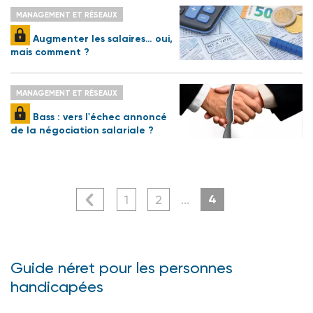
MANAGEMENT ET RÉSEAUX
Augmenter les salaires… oui,
mais comment ?
MANAGEMENT ET RÉSEAUX
Bass : vers l'échec annoncé
de la négociation salariale ?
4
1
2
...
Guide néret pour les personnes
handicapées