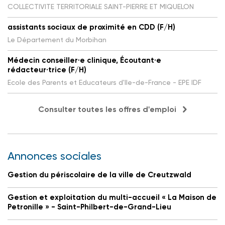
COLLECTIVITE TERRITORIALE SAINT-PIERRE ET MIQUELON
assistants sociaux de proximité en CDD (F/H)
Le Département du Morbihan
Médecin conseiller·e clinique, Écoutant·e
rédacteur·trice (F/H)
Ecole des Parents et Educateurs d'Ile-de-France - EPE IDF
Consulter toutes les offres d'emploi
Annonces sociales
Gestion du périscolaire de la ville de Creutzwald
Gestion et exploitation du multi-accueil « La Maison de
Petronille » - Saint-Philbert-de-Grand-Lieu