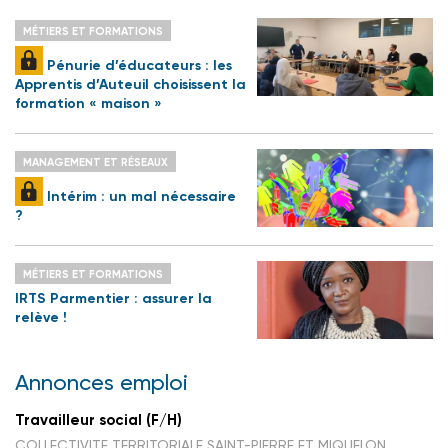
MÉTIERS ET FORMATIONS
Pénurie d’éducateurs : les
Apprentis d’Auteuil choisissent la
formation « maison »
MANAGEMENT ET RÉSEAUX
Intérim : un mal nécessaire
?
MÉTIERS ET FORMATIONS
IRTS Parmentier : assurer la
relève !
Annonces emploi
Travailleur social (F/H)
COLLECTIVITE TERRITORIALE SAINT-PIERRE ET MIQUELON