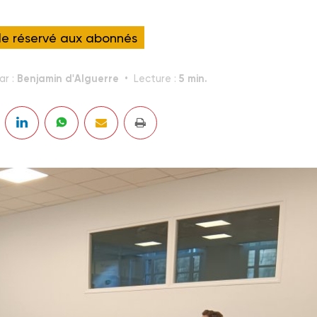
cle réservé aux abonnés
Benjamin d'Alguerre
5 min.
ar :
Lecture :