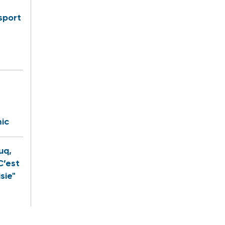
sport
ic
uq,
C’est
sie"