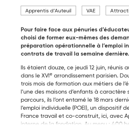
Une séance de formation dans le cadre de la POEI
Apprentis d’Auteuil
VAE
Attract
Crédit photo @Apprentisd'Auteuil
Pour faire face aux pénuries d’éducateu
choisi de former eux-mêmes des demande
préparation opérationnelle à l’emploi in
contrats de travail la semaine dernière
Ils étaient douze, ce jeudi 12
juin, réunis 
e
dans le XVI
arrondissement parisien. Do
trois mois de formation aux métiers de l’é
l’une des maisons d’enfants à caractère 
parcours, ils l’ont entamé le 18
mars derni
l’emploi individuelle (POEI), un disposit
France travail et co-construit, ici, avec
interne de la fondation. Au menu
: 400
h