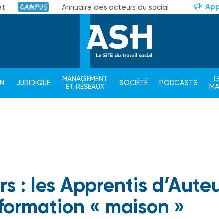
App
et
Annuaire des acteurs du social
Campus
MANAGEMENT
L
ON
JURIDIQUE
SOCIÉTÉ
PODCASTS
ET RÉSEAUX
M
s : les Apprentis d’Auteu
 formation « maison »