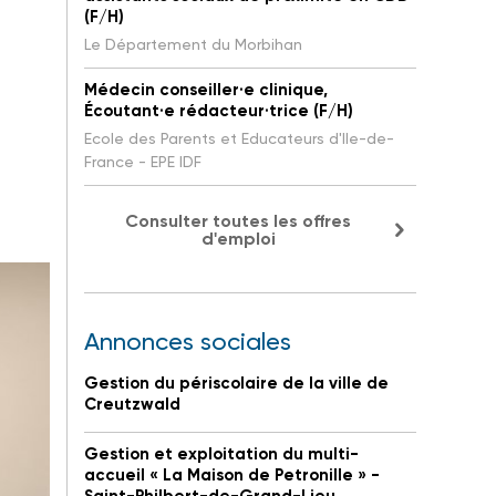
(F/H)
Le Département du Morbihan
Médecin conseiller·e clinique,
Écoutant·e rédacteur·trice (F/H)
Ecole des Parents et Educateurs d'Ile-de-
France - EPE IDF
Consulter toutes les offres
d'emploi
Annonces sociales
Gestion du périscolaire de la ville de
Creutzwald
Gestion et exploitation du multi-
accueil « La Maison de Petronille » -