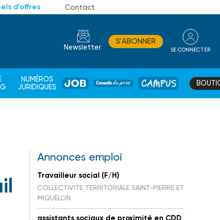
els d'offres
Contact
S'ABONNER
Newsletter
SE CONNECTER
CONSEIL
E
NUMÉROS
BOUTI
JOB
DE
CAMPUS
AG
JURIDIQUES
PROS
Annonces emploi
Travailleur social (F/H)
il
COLLECTIVITE TERRITORIALE SAINT-PIERRE ET
MIQUELON
assistants sociaux de proximité en CDD