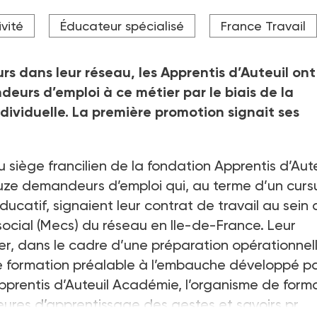
.
ivité
Éducateur spécialisé
France Travail
rs dans leur réseau, les Apprentis d’Auteuil ont
urs d’emploi à ce métier par le biais de la
dividuelle. La première promotion signait ses
.
au siège francilien de la fondation Apprentis d’Aute
uze demandeurs d’emploi qui, au terme d’un curs
ducatif, signaient leur contrat de travail au sein
social (Mecs) du réseau en Ile-de-France. Leur
er, dans le cadre d’une préparation opérationnel
if de formation préalable à l’embauche développé p
 Apprentis d’Auteuil Académie, l’organisme de form
eures d’apprentissage des gestes et savoirs pr