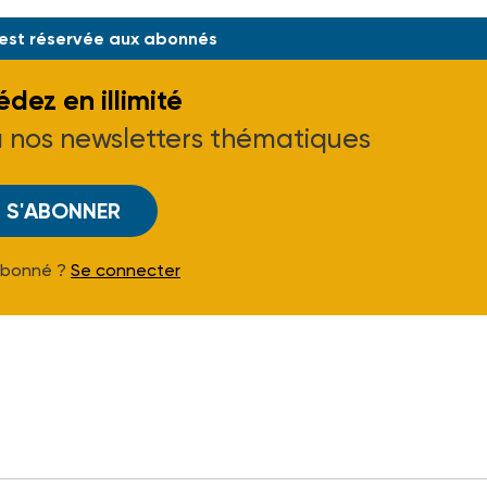
 est réservée aux abonnés
dez en illimité
à nos newsletters thématiques
S'ABONNER
Abonné ?
Se connecter