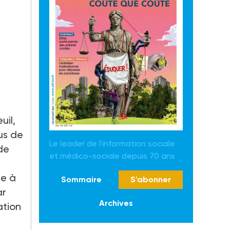
uil,
us de
Le leader de l'information sociale
 de
et médico-sociale depuis 70 ans
le à
Sommaire
S'abonner
ar
Archives
ation