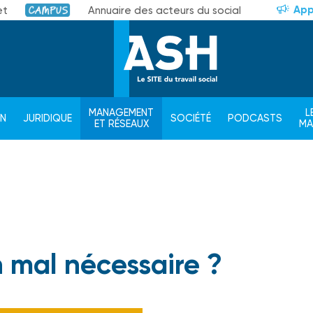
App
et
Annuaire des acteurs du social
Campus
MANAGEMENT
L
ON
JURIDIQUE
SOCIÉTÉ
PODCASTS
ET RÉSEAUX
M
n mal nécessaire ?