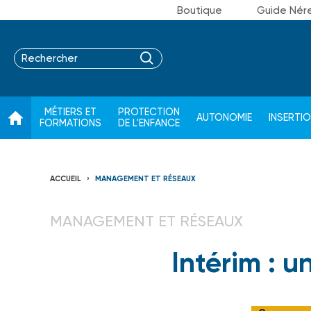
Boutique
Guide Nér
MÉTIERS ET
PROTECTION
AUTONOMIE
INSERTI
FORMATIONS
DE L'ENFANCE
ACCUEIL
MANAGEMENT ET RÉSEAUX
MANAGEMENT ET RÉSEAUX
Intérim : u