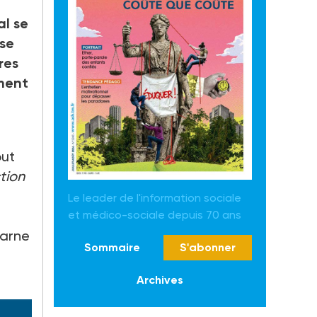
al se
ise
res
ement
e
out
tion
Le leader de l'information sociale
et médico-sociale depuis 70 ans
Marne
Sommaire
S'abonner
Archives