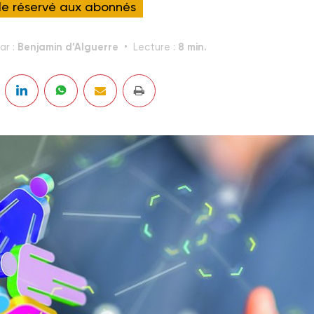
cle réservé aux abonnés
Benjamin d’Alguerre
8 min.
ar :
Lecture :