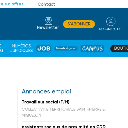
els d'offres
Contact
S'ABONNER
Newsletter
SE CONNECTER
CONSEIL
E
NUMÉROS
BOUTI
JOB
DE
CAMPUS
AG
JURIDIQUES
PROS
Annonces emploi
Travailleur social (F/H)
COLLECTIVITE TERRITORIALE SAINT-PIERRE ET
MIQUELON
assistants sociaux de proximité en CDD