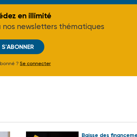
dez en illimité
à nos newsletters thématiques
S'ABONNER
Abonné ?
Se connecter
Baisse des financem