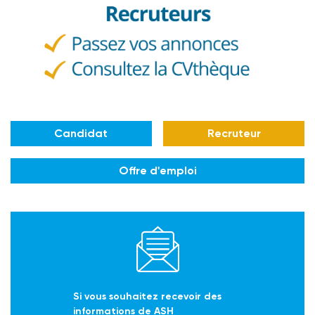
Candidat
Recruteur
Offre d'emploi
Si vous souhaitez recevoir des
informations de ASH