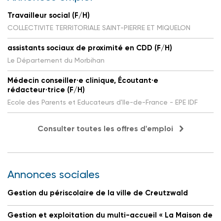
Travailleur social (F/H)
COLLECTIVITE TERRITORIALE SAINT-PIERRE ET MIQUELON
assistants sociaux de proximité en CDD (F/H)
Le Département du Morbihan
Médecin conseiller·e clinique, Écoutant·e
rédacteur·trice (F/H)
Ecole des Parents et Educateurs d'Ile-de-France - EPE IDF
Consulter toutes les offres d'emploi
Annonces sociales
Gestion du périscolaire de la ville de Creutzwald
Gestion et exploitation du multi-accueil « La Maison de