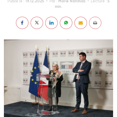
19.12.2025
Marie Nahmias
5
Publié le :
Par :
Lecture :
min.