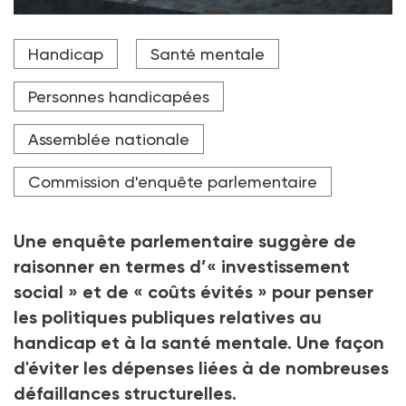
Les membres de la commission ont dressé une série de
Handicap
Santé mentale
recommandations réparties en quatre grands axes.
Crédit photo DR
Personnes handicapées
Assemblée nationale
Commission d'enquête parlementaire
Une enquête parlementaire suggère de
raisonner en termes d’«
investissement
social
» et de «
coûts évités
» pour penser
les politiques publiques relatives au
handicap et à la santé mentale. Une façon
d'éviter les dépenses liées à de nombreuses
défaillances structurelles.