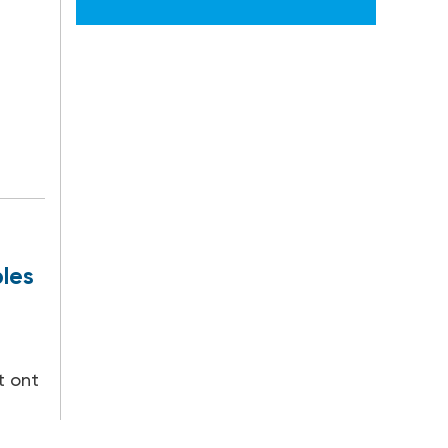
bles
t ont