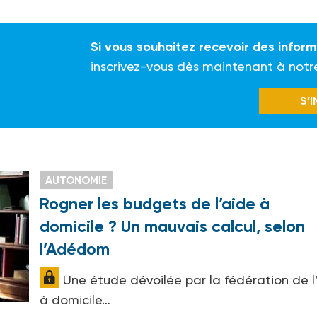
Si vous souhaitez recevoir des infor
inscrivez-vous dès maintenant à notr
S’
AUTONOMIE
Rogner les budgets de l’aide à
domicile ? Un mauvais calcul, selon
l’Adédom
Une étude dévoilée par la fédération de l
à domicile…