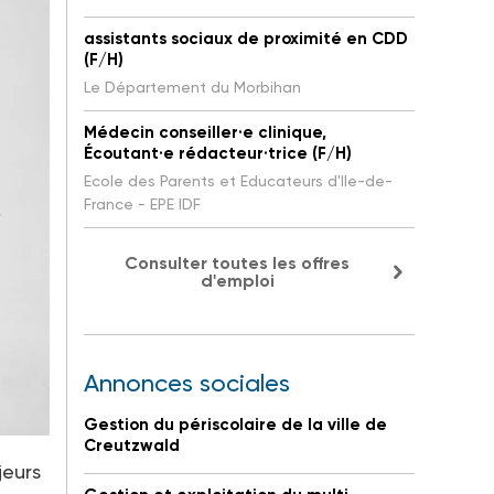
assistants sociaux de proximité en CDD
(F/H)
Le Département du Morbihan
Médecin conseiller·e clinique,
Écoutant·e rédacteur·trice (F/H)
Ecole des Parents et Educateurs d'Ile-de-
France - EPE IDF
Consulter toutes les offres
d'emploi
Annonces sociales
Gestion du périscolaire de la ville de
Creutzwald
jeurs