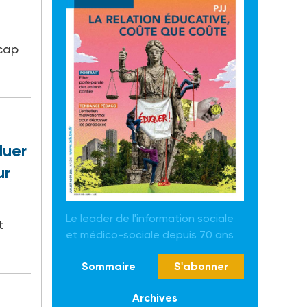
cap
luer
ur
Le leader de l'information sociale
t
et médico-sociale depuis 70 ans
Sommaire
S'abonner
Archives