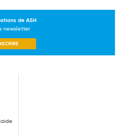
mations de ASH
e newsletter
INSCRIRE
’aide