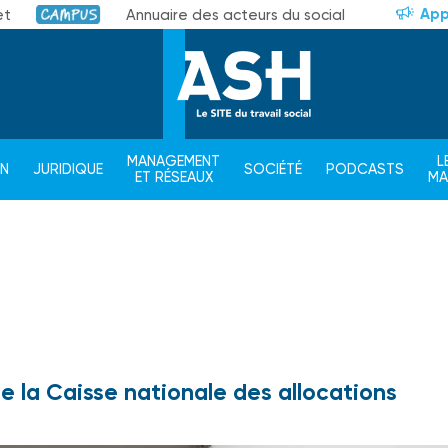
App
et
Annuaire des acteurs du social
Campus
MANAGEMENT
L
ON
JURIDIQUE
SOCIÉTÉ
PODCASTS
ET RÉSEAUX
M
e la Caisse nationale des allocations