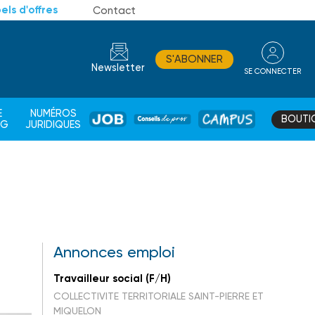
els d'offres
Contact
S'ABONNER
Newsletter
SE CONNECTER
CONSEIL
E
NUMÉROS
BOUTI
JOB
DE
CAMPUS
AG
JURIDIQUES
PROS
Annonces emploi
Travailleur social (F/H)
COLLECTIVITE TERRITORIALE SAINT-PIERRE ET
MIQUELON