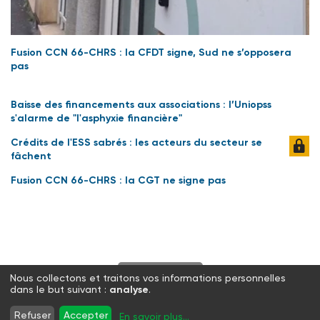
Fusion CCN 66-CHRS : la CFDT signe, Sud ne s’opposera
pas
Baisse des financements aux associations : l’Uniopss
s'alarme de "l'asphyxie financière"
Crédits de l'ESS sabrés : les acteurs du secteur se
fâchent
Fusion CCN 66-CHRS : la CGT ne signe pas
S'abonner
Nous collectons et traitons vos informations personnelles
dans le but suivant :
analyse
.
Twitter
Facebook
LinkedIn
Instagram
Refuser
Accepter
En savoir plus
...
WhatsApp