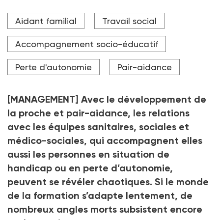
Entre 8 et 11 millions d'aidants accompagnent au
Aidant familial
Travail social
quotidien en France un proche en perte d'autonomie.
Crédit photo Marta Nascimento
Accompagnement socio-éducatif
Perte d'autonomie
Pair-aidance
[MANAGEMENT] Avec le développement de
la proche et pair-aidance, les relations
avec les équipes sanitaires, sociales et
médico-sociales, qui accompagnent elles
aussi les personnes en situation de
handicap ou en perte d’autonomie,
peuvent se révéler chaotiques. Si le monde
de la formation s’adapte lentement, de
nombreux angles morts subsistent encore