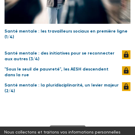
Santé mentale : les travailleurs sociaux en première ligne
(1/4)
Santé mentale : des initiatives pour se reconnecter
aux autres (3/4)
"Sous le seuil de pauvreté", les AESH descendent
dans la rue
Santé mentale : la pluridisciplinarité, un levier majeur
(2/4)
S'abonner
Nous collectons et traitons vos informations personnelles