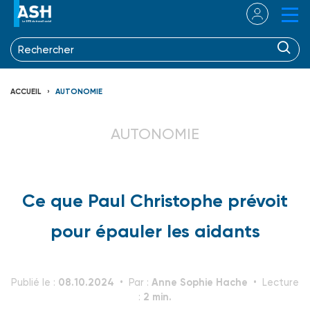
ACCUEIL
AUTONOMIE
AUTONOMIE
Ce que Paul Christophe prévoit
pour épauler les aidants
08.10.2024
Anne Sophie Hache
Publié le :
Par :
Lecture
2 min.
: