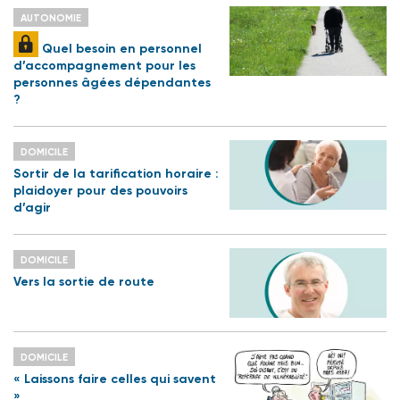
AUTONOMIE
Quel besoin en personnel
d’accompagnement pour les
personnes âgées dépendantes
?
DOMICILE
Sortir de la tarification horaire :
plaidoyer pour des pouvoirs
d’agir
DOMICILE
Vers la sortie de route
DOMICILE
« Laissons faire celles qui savent
»