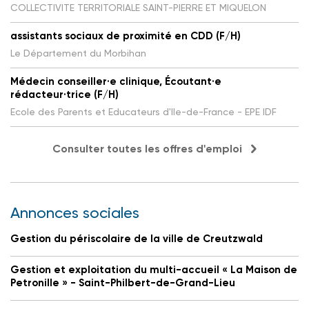
COLLECTIVITE TERRITORIALE SAINT-PIERRE ET MIQUELON
assistants sociaux de proximité en CDD (F/H)
Le Département du Morbihan
Médecin conseiller·e clinique, Écoutant·e
rédacteur·trice (F/H)
Ecole des Parents et Educateurs d'Ile-de-France - EPE IDF
Consulter toutes les offres d'emploi
Annonces sociales
Gestion du périscolaire de la ville de Creutzwald
Gestion et exploitation du multi-accueil « La Maison de
Petronille » - Saint-Philbert-de-Grand-Lieu