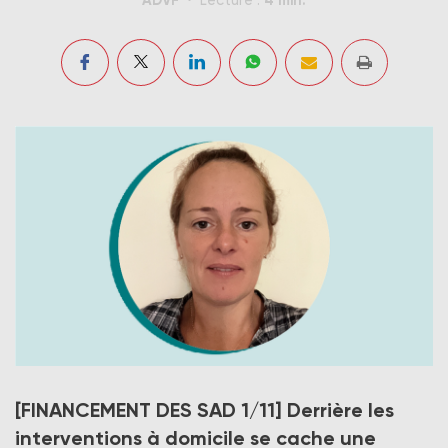
Lecture :
« Soyons réalistes, le sous-financement limite la
[FINANCEMENT DES SAD 1/11]
Derrière les
capacité des entreprises et associations du service à
la personne à offrir des services de qualité et à
interventions à domicile se cache une