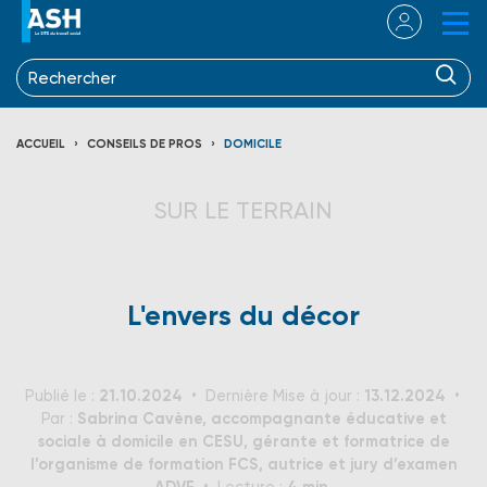
ACCUEIL
CONSEILS DE PROS
DOMICILE
SUR LE TERRAIN
L'envers du décor
21.10.2024
13.12.2024
Publié le :
Dernière Mise à jour :
Sabrina Cavène, accompagnante éducative et
Par :
sociale à domicile en CESU, gérante et formatrice de
l’organisme de formation FCS, autrice et jury d’examen
ADVF
4 min.