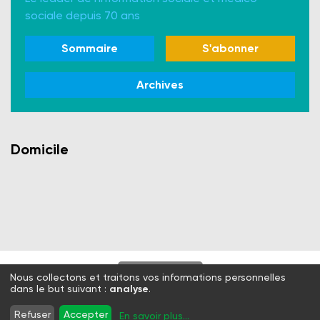
sociale depuis 70 ans
Sommaire
S'abonner
Archives
Domicile
S'abonner
Nous collectons et traitons vos informations personnelles
dans le but suivant :
analyse
.
Twitter
Facebook
LinkedIn
Instagram
Refuser
Accepter
En savoir plus
...
WhatsApp