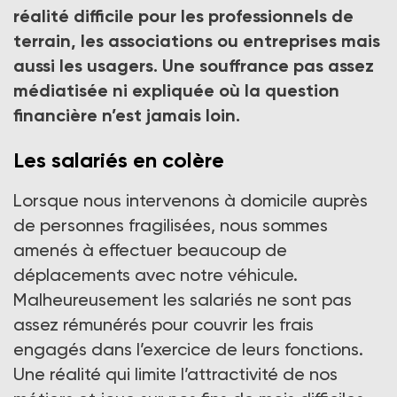
soutenir pleinement les aides à domicile », alerte
réalité difficile pour les professionnels de
Sabrina Cavène, accompagnante éducative et
terrain, les associations ou entreprises mais
sociale à domicile en CESU, gérante et formatrice de
l’organisme de formation FCS, autrice et jury
aussi les usagers. Une souffrance pas assez
d’examen ADVF.
médiatisée ni expliquée où la question
Crédit photo DR
financière n’est jamais loin.
Les salariés en colère
Lorsque nous intervenons à domicile auprès
de personnes fragilisées, nous sommes
amenés à effectuer beaucoup de
déplacements avec notre véhicule.
Malheureusement les salariés ne sont pas
assez rémunérés pour couvrir les frais
engagés dans l’exercice de leurs fonctions.
Une réalité qui limite l’attractivité de nos