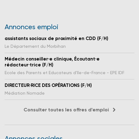
Annonces emploi
assistants sociaux de proximité en CDD (F/H)
Le Département du Morbihan
Médecin conseiller·e clinique, Écoutant·e
rédacteur·trice (F/H)
Ecole des Parents et Educateurs d'Ile-de-France - EPE IDF
DIRECTEUR·RICE DES OPÉRATIONS (F/H)
Médiation Nomade
Consulter toutes les offres d'emploi
Annonces sociales