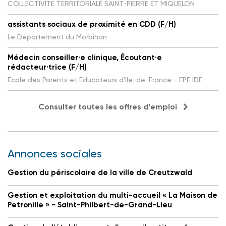
COLLECTIVITE TERRITORIALE SAINT-PIERRE ET MIQUELON
assistants sociaux de proximité en CDD (F/H)
Le Département du Morbihan
Médecin conseiller·e clinique, Écoutant·e
rédacteur·trice (F/H)
Ecole des Parents et Educateurs d'Ile-de-France - EPE IDF
Consulter toutes les offres d'emploi
Annonces sociales
Gestion du périscolaire de la ville de Creutzwald
Gestion et exploitation du multi-accueil « La Maison de
Petronille » - Saint-Philbert-de-Grand-Lieu