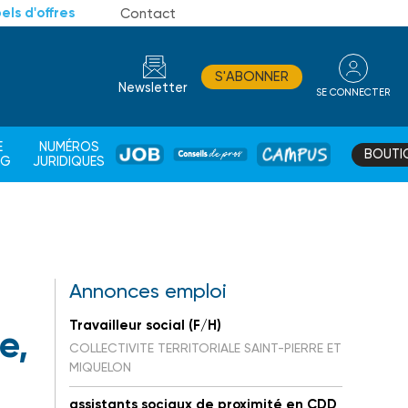
els d'offres
Contact
S'ABONNER
Newsletter
SE CONNECTER
CONSEIL
E
NUMÉROS
BOUTI
JOB
DE
CAMPUS
AG
JURIDIQUES
PROS
Annonces emploi
Travailleur social (F/H)
e,
COLLECTIVITE TERRITORIALE SAINT-PIERRE ET
MIQUELON
assistants sociaux de proximité en CDD