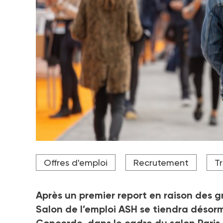
Etudiants en travail social, professionnels du sec
Offres d'emploi
Recrutement
Tr
attirés par ces métiers de l'humain, venez à la ren
du Greta de Créteil entre autres.
Crédit photo The Little Hut - stock.adobe.com
Après un premier report en raison des g
Salon de l’emploi ASH se tiendra désorm