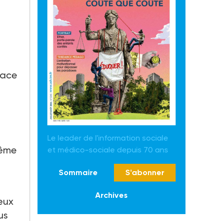
e
pace
Le leader de l'information sociale
même
et médico-sociale depuis 70 ans
Sommaire
S'abonner
Archives
reux
us