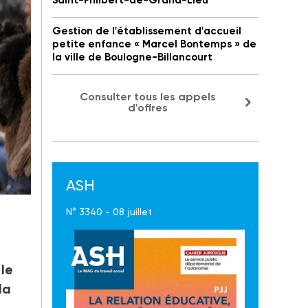
Saint-Philbert-de-Grand-Lieu
Gestion de l'établissement d'accueil
petite enfance « Marcel Bontemps » de
la ville de Boulogne-Billancourt
Consulter tous les appels
d'offres
ASH
N° 3340 - 08 juillet
le ou
le
la