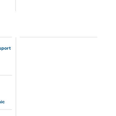
sport
ic