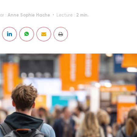
Anne Sophie Hache
2 min.
ar :
Lecture :