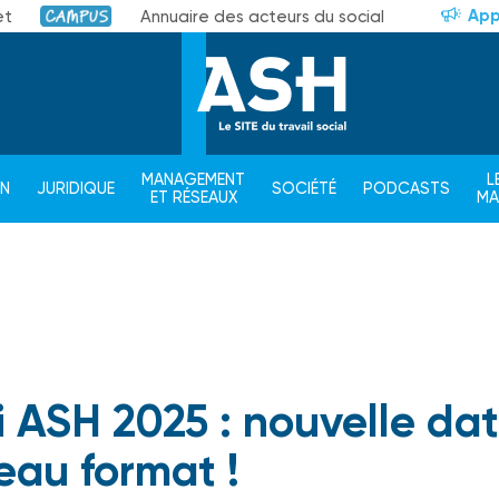
App
et
Annuaire des acteurs du social
Campus
MANAGEMENT
L
ON
JURIDIQUE
SOCIÉTÉ
PODCASTS
ET RÉSEAUX
M
i ASH 2025 : nouvelle dat
au format !