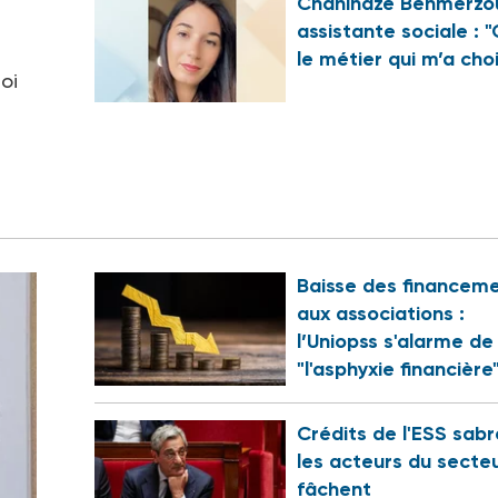
Chahinaze Benmerzo
assistante sociale : "
le métier qui m’a choi
oi
Baisse des financem
aux associations :
l’Uniopss s'alarme de
"l'asphyxie financière
Crédits de l'ESS sabr
les acteurs du secte
fâchent