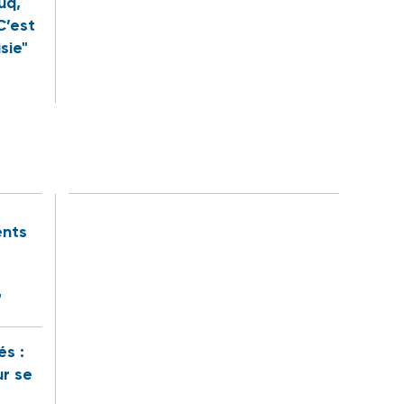
uq,
C’est
sie"
ents
"
és :
ur se