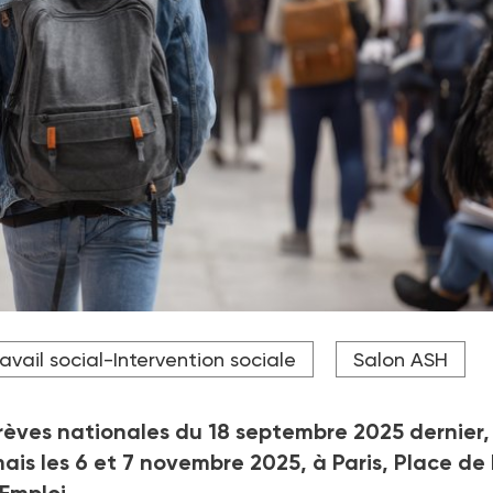
teur désireux de se réinventer ou candidats d'autres branches
avail social-Intervention sociale
Salon ASH
contre de recuteurs des Amis de l'Atelier, de France Terre d'asi
rèves nationales du 18 septembre 2025 dernier, 
ais les 6 et 7 novembre 2025, à Paris, Place de 