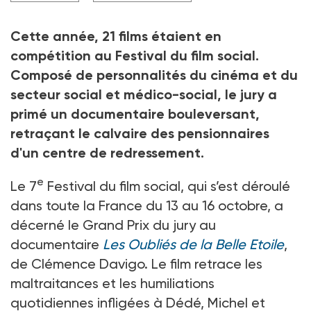
ateliers audiovisuels et d’éducation populaire avec
différents publics, notamment en milieu carcéral.
Cette année, 21 films étaient en
Crédit photo DR
compétition au Festival du film social.
Composé de personnalités du cinéma et du
secteur social et médico-social, le jury a
primé un documentaire bouleversant,
retraçant le calvaire des pensionnaires
d'un centre de redressement.
e
Le 7
Festival du film social, qui s’est déroulé
dans toute la France du 13 au 16 octobre, a
décerné le Grand Prix du jury au
documentaire
Les Oubliés de la Belle Etoile
,
de Clémence Davigo. Le film retrace les
maltraitances et les humiliations
quotidiennes infligées à Dédé, Michel et