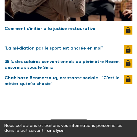
Comment s’initier à la justice restaurative
"La médiation par le sport est ancrée en moi"
35 % des salaires conventionnels du périmètre Nexem
désormais sous le Smic
Chahinaze Benmerzouq, assistante sociale : "C’est le
métier qui m’a choisie"
S'abonner
Nous collectons et traitons vos informations personnelles
dans le but suivant :
analyse
.
Twitter
Facebook
LinkedIn
Instagram