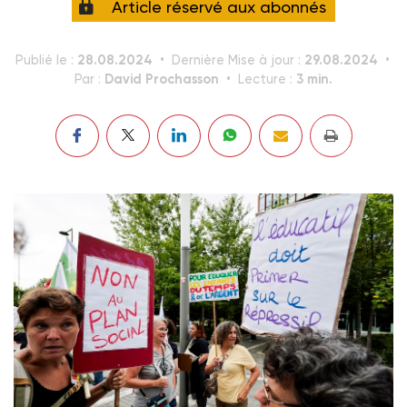
Article réservé aux abonnés
28.08.2024
29.08.2024
Publié le :
Dernière Mise à jour :
David Prochasson
3 min.
Par :
Lecture :