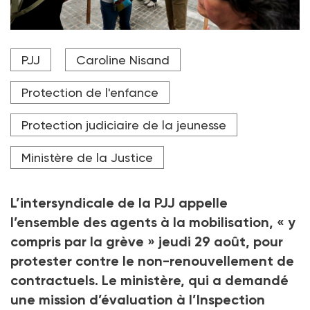
Lors de la précédente mobilisation, le 14 août à Paris,
PJJ
Caroline Nisand
le personnel de la PJJ proteste contre le non-
renouvellement de 250 à 500 contractuels pendant
deux mois, censé économiser 1,6 à 1,8 million d'euros
Protection de l'enfance
par mois.
Protection judiciaire de la jeunesse
Crédit photo STEPHANE DE SAKUTIN / AFP
Ministère de la Justice
L’intersyndicale de la PJJ appelle
l’ensemble des agents à la mobilisation, «
y
compris par la grève
» jeudi 29
août, pour
protester contre le non-renouvellement de
contractuels. Le ministère, qui a demandé
une mission d’évaluation à l’Inspection