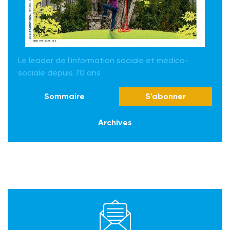
Le leader de l'information sociale et médico-
sociale depuis 70 ans
Sommaire
S'abonner
Archives