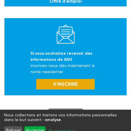
Offre d'emploi
Si vous souhaitez recevoir des
informations de ASH
inscrivez-vous dès maintenant à
notre newsletter
S’INSCRIRE
S'abonner
Nous collectons et traitons vos informations personnelles
dans le but suivant :
analyse
.
Twitter
Facebook
LinkedIn
Instagram
Refuser
Accepter
En savoir plus
...