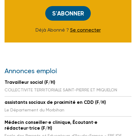
S'ABONNER
Déjà Abonné ?
Se connecter
Annonces emploi
Travailleur social (F/H)
COLLECTIVITE TERRITORIALE SAINT-PIERRE ET MIQUELON
assistants sociaux de proximité en CDD (F/H)
Le Département du Morbihan
Médecin conseiller·e clinique, Écoutant·e
rédacteur·trice (F/H)
Ecole des Parents et Educateurs d'Ile-de-France - EPE IDF