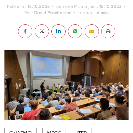
16.10.2023
18.10.2023
Publié le :
Dernière Mise à jour :
David Prochasson
6 min.
Par :
Lecture :
La journée co-organisée le 13 octobre par le Cnaemo,
CNAEMO
MECS
ITEP