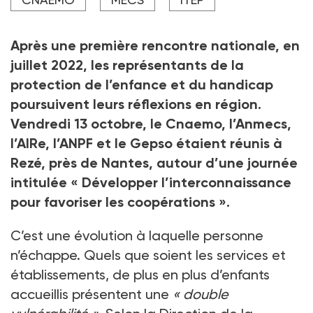
l’AIRe, le Gepso, l’ANPF et l’Anmecs a réuni près de
200 professionnels à l’Arifts de Rezé (Loire-Atlantique).
Crédit photo J. Gagneux / AIRe
Après une première rencontre nationale, en
juillet 2022, les représentants de la
protection de l’enfance et du handicap
poursuivent leurs réflexions en région.
Vendredi 13
octobre, le Cnaemo, l’Anmecs,
l’AIRe, l’ANPF et le Gepso étaient réunis à
Rezé, près de Nantes, autour d’une journée
intitulée «
Développer l’interconnaissance
pour favoriser les coopérations
».
C’est une évolution à laquelle personne
n’échappe. Quels que soient les services et
établissements, de plus en plus d’enfants
accueillis présentent une
«
double