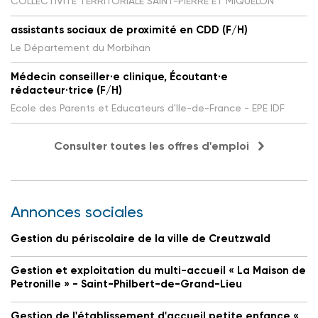
COLLECTIVITE TERRITORIALE SAINT-PIERRE ET MIQUELON
assistants sociaux de proximité en CDD (F/H)
Le Département du Morbihan
Médecin conseiller·e clinique, Écoutant·e
rédacteur·trice (F/H)
Ecole des Parents et Educateurs d'Ile-de-France - EPE IDF
Consulter toutes les offres d'emploi
Annonces sociales
Gestion du périscolaire de la ville de Creutzwald
Gestion et exploitation du multi-accueil « La Maison de
Petronille » - Saint-Philbert-de-Grand-Lieu
Gestion de l'établissement d'accueil petite enfance «