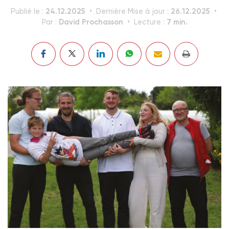
24.12.2025
26.12.2025
Publié le :
Dernière Mise à jour :
David Prochasson
7 min.
Par :
Lecture :