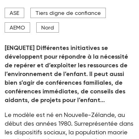
Portrait d'une famille après un conseil des aidants à
ASE
Tiers digne de confiance
la Mecs de Condé-sur-l'Escaut (Nord). Photo tirée de
l'exposition "Des enfants et des liens" réalisée à
l'Epdsae.
AEMO
Nord
Crédit photo Bertrand Hagenmüller
[ENQUETE] Différentes initiatives se
développent pour répondre à la nécessité
de repérer et d’exploiter les ressources de
l’environnement de l’enfant. Il peut aussi
bien s’agir de conférences familiales, de
conférences immédiates, de conseils des
aidants, de projets pour l’enfant…
Le modèle est né en Nouvelle-Zélande, au
début des années 1980. Surreprésentée dans
les dispositifs sociaux, la population maorie