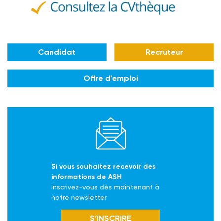
Candidat
Recruteur
Offre d'emploi
Si vous souhaitez recevoir des
informations de ASH
inscrivez-vous dès maintenant à
notre newsletter
S’INSCRIRE