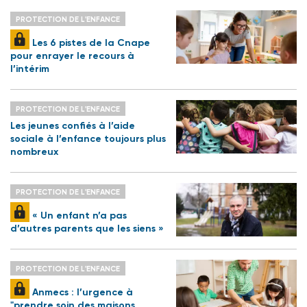
PROTECTION DE L'ENFANCE
Les 6 pistes de la Cnape
pour enrayer le recours à
l’intérim
PROTECTION DE L'ENFANCE
Les jeunes confiés à l’aide
sociale à l’enfance toujours plus
nombreux
PROTECTION DE L'ENFANCE
« Un enfant n’a pas
d’autres parents que les siens »
PROTECTION DE L'ENFANCE
Anmecs : l’urgence à
"prendre soin des maisons