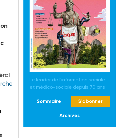
ion
ec
éral
Le leader de l'information sociale
erche
et médico-sociale depuis 70 ans
Sommaire
S'abonner
u
Archives
s