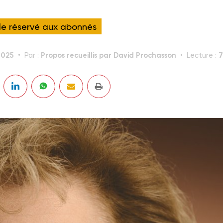
cle réservé aux abonnés
2025
Propos recueillis par David Prochasson
7
Par :
Lecture :