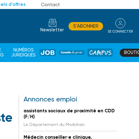
els d'offres
Contact
S'ABONNER
Newsletter
SE CONNECTER
CONSEIL
E
NUMÉROS
BOUTI
JOB
DE
CAMPUS
AG
JURIDIQUES
PROS
Annonces emploi
assistants sociaux de proximité en CDD
ste
(F/H)
Le Département du Morbihan
Médecin conseiller·e clinique,