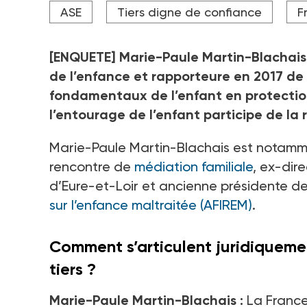
ASE
Tiers digne de confiance
F
protégée.
Crédit photo Studio Martino
[ENQUETE] Marie-Paule Martin-Blachais, 
de l’enfance et rapporteure en 2017 de
fondamentaux de l’enfant en protection 
l’entourage de l’enfant participe de l
Marie-Paule Martin-Blachais est notamme
rencontre de
médiation familiale
, ex-dir
d’Eure-et-Loir et ancienne présidente d
sur l’enfance maltraitée (AFIREM)
.
Comment s’articulent juridiquemen
tiers ?
Marie-Paule Martin-Blachais :
La France