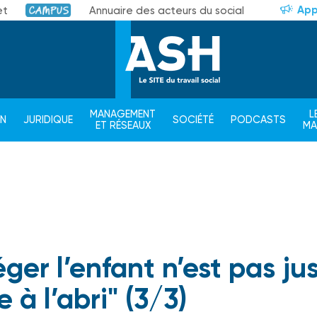
App
et
Annuaire des acteurs du social
Campus
MANAGEMENT
L
ON
JURIDIQUE
SOCIÉTÉ
PODCASTS
ET RÉSEAUX
M
éger l’enfant n’est pas ju
e à l’abri" (3/3)