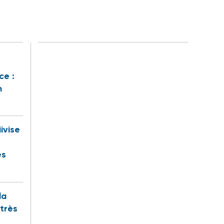
ce :
n
iivise
es
la
 très