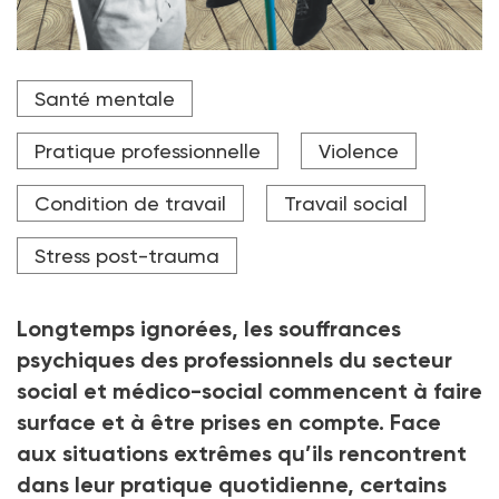
Par capillarité, les travailleurs sociaux développent
Santé mentale
des troubles de stress post-traumatique
Crédit photo Mélanie Kochert
Pratique professionnelle
Violence
Condition de travail
Travail social
Stress post-trauma
Longtemps ignorées, les souffrances
psychiques des professionnels du secteur
social et médico-social commencent à faire
surface et à être prises en compte. Face
aux situations extrêmes qu’ils rencontrent
dans leur pratique quotidienne, certains