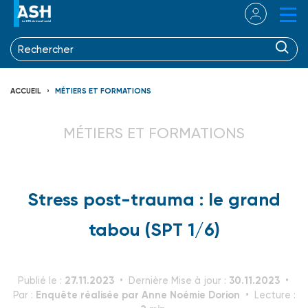
ACCUEIL
MÉTIERS ET FORMATIONS
MÉTIERS ET FORMATIONS
Stress post-trauma : le grand
tabou (SPT 1/6)
27.11.2023
30.11.2023
Publié le :
Dernière Mise à jour :
Enquête réalisée par Anne Noémie Dorion
Par :
Lecture :