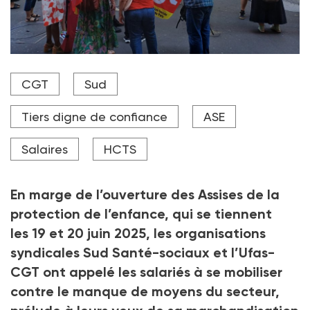
Sud et la CGT réclament "des augmentations
CGT
Sud
pérennes dans le cadre d’un grand plan de
financement du secteur" de la protection de
l'enfance.
Tiers digne de confiance
ASE
Crédit photo DR
Salaires
HCTS
En marge de l’ouverture des Assises de la
protection de l’enfance, qui se tiennent
les 19
et 20
juin 2025, les organisations
syndicales Sud Santé-sociaux et l’Ufas-
CGT ont appelé les salariés à se mobiliser
contre le manque de moyens du secteur,