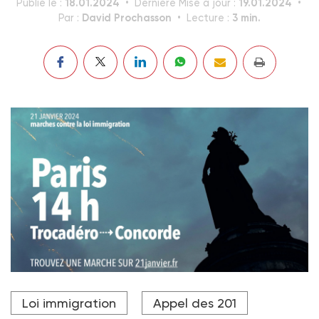
18.01.2024
19.01.2024
Publié le :
Dernière Mise à jour :
David Prochasson
3 min.
Par :
Lecture :
Loi immigration
Appel des 201