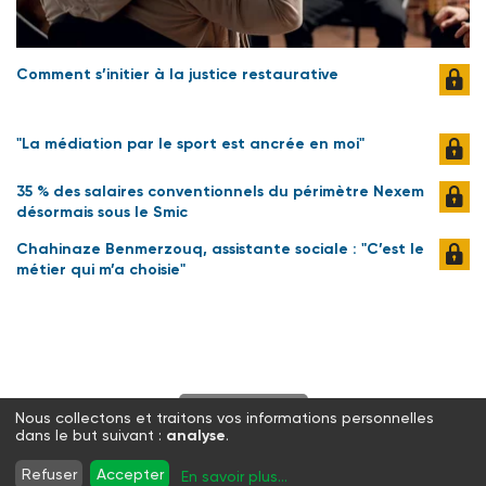
Comment s’initier à la justice restaurative
"La médiation par le sport est ancrée en moi"
35 % des salaires conventionnels du périmètre Nexem
désormais sous le Smic
Chahinaze Benmerzouq, assistante sociale : "C’est le
métier qui m’a choisie"
S'abonner
Nous collectons et traitons vos informations personnelles
dans le but suivant :
analyse
.
Twitter
Facebook
LinkedIn
Instagram
Refuser
Accepter
En savoir plus
...
WhatsApp