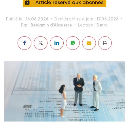
Article réservé aux abonnés
16.06.2026
17.06.2026
Publié le :
Dernière Mise à jour :
Benjamin d'Alguerre
3 min.
Par :
Lecture :
Avec l'augmentation du Smic au 1er juin, l'écart entre