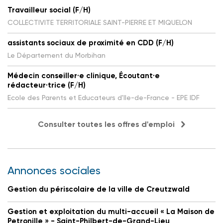
Travailleur social (F/H)
COLLECTIVITE TERRITORIALE SAINT-PIERRE ET MIQUELON
assistants sociaux de proximité en CDD (F/H)
Le Département du Morbihan
Médecin conseiller·e clinique, Écoutant·e
rédacteur·trice (F/H)
Ecole des Parents et Educateurs d'Ile-de-France - EPE IDF
Consulter toutes les offres d'emploi
Annonces sociales
Gestion du périscolaire de la ville de Creutzwald
Gestion et exploitation du multi-accueil « La Maison de
Petronille » - Saint-Philbert-de-Grand-Lieu