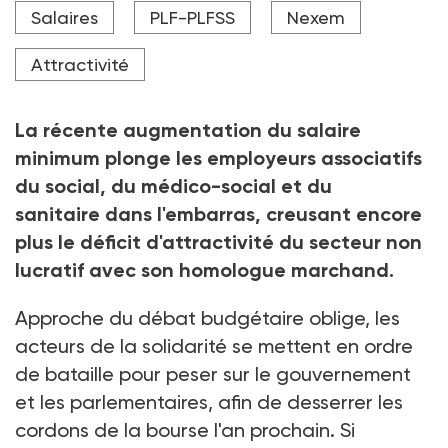
Salaires
PLF-PLFSS
Nexem
le salaire moyen de la branche et la moyenne
nationale approche aujourd'hui les 24 %.
Attractivité
Crédit photo DURIS Guillaume - stock.adobe.com
La récente augmentation du salaire
minimum plonge les employeurs associatifs
du social, du médico-social et du
sanitaire dans l'embarras, creusant encore
plus le déficit d'attractivité du secteur non
lucratif avec son homologue marchand.
Approche du débat budgétaire oblige, les
acteurs de la solidarité se mettent en ordre
de bataille pour peser sur le gouvernement
et les parlementaires, afin de desserrer les
cordons de la bourse l'an prochain. Si