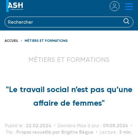
ACCUEIL
MÉTIERS ET FORMATIONS
MÉTIERS ET FORMATIONS
"Le travail social n’est pas qu’une
affaire de femmes"
22.02.2024
09.08.2024
Publié le :
Dernière Mise à jour :
Propos recueillis par Brigitte Bègue
5 min.
Par :
Lecture :