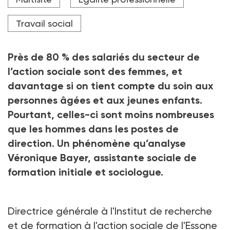
occupés par des femmes. En revanche, elles sont
beaucoup moins nombreuses aux postes de direction
générale", souligne Véronique Bayer.
Travail social
Crédit photo Stéphanie Trouvé Téma Agence
Près de 80 % des salariés du secteur de
l’action sociale sont des femmes, et
davantage si on tient compte du soin aux
personnes âgées et aux jeunes enfants.
Pourtant, celles-ci sont moins nombreuses
que les hommes dans les postes de
direction. Un phénomène qu’analyse
Véronique Bayer, assistante sociale de
formation initiale et sociologue.
Directrice générale à l'Institut de recherche
et de formation à l'action sociale de l'Essone