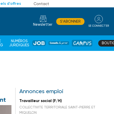
els d'offres
Contact
S'ABONNER
Newsletter
SE CONNECTER
CONSEIL
E
NUMÉROS
BOUTI
JOB
DE
CAMPUS
AG
JURIDIQUES
PROS
Annonces emploi
ent
Travailleur social (F/H)
COLLECTIVITE TERRITORIALE SAINT-PIERRE ET
MIQUELON