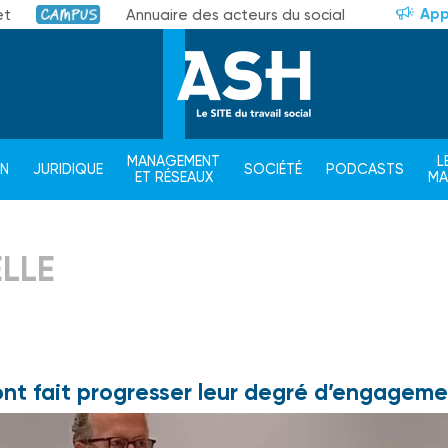
App
et
Annuaire des acteurs du social
Campus
MANAGEMENT
L
ON
JURIDIQUE
SOCIÉTÉ
PODCASTS
ET RÉSEAUX
M
LLE
ont fait progresser leur degré d’engagem