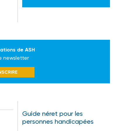
mations de ASH
e newsletter
INSCRIRE
Guide néret pour les
personnes handicapées