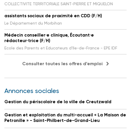
COLLECTIVITE TERRITORIALE SAINT-PIERRE ET MIQUELON
assistants sociaux de proximité en CDD (F/H)
Le Département du Morbihan
Médecin conseiller·e clinique, Écoutant·e
rédacteur·trice (F/H)
Ecole des Parents et Educateurs d'Ile-de-France - EPE IDF
Consulter toutes les offres d'emploi
Annonces sociales
Gestion du périscolaire de la ville de Creutzwald
Gestion et exploitation du multi-accueil « La Maison de
Petronille » - Saint-Philbert-de-Grand-Lieu