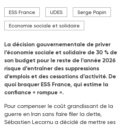
Serge Papin, ministre des PME, du Commerce, de
ESS France
UDES
Serge Papin
l'Artisanat, du Tourisme et du Pouvoir d'achat, chargé
du portefeuille de l'ESS.
Economie sociale et solidaire
Crédit photo NurPhoto via AFP
La décision gouvernementale de priver
l’économie sociale et solidaire de 30
% de
son budget pour le reste de l’année 2026
risque d’entraîner des suppressions
d’emplois et des cessations d’activité. De
quoi braquer ESS France, qui estime la
confiance « rompue ».
Pour compenser le coût grandissant de la
guerre en Iran sans faire filer la dette,
Sébastien Lecornu a décidé de mettre ses