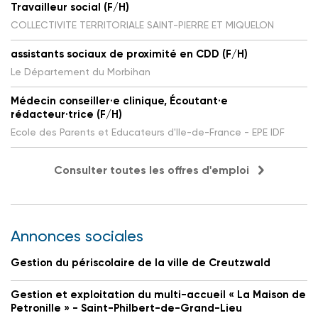
Travailleur social (F/H)
COLLECTIVITE TERRITORIALE SAINT-PIERRE ET MIQUELON
assistants sociaux de proximité en CDD (F/H)
Le Département du Morbihan
Médecin conseiller·e clinique, Écoutant·e
rédacteur·trice (F/H)
Ecole des Parents et Educateurs d'Ile-de-France - EPE IDF
Consulter toutes les offres d'emploi
Annonces sociales
Gestion du périscolaire de la ville de Creutzwald
Gestion et exploitation du multi-accueil « La Maison de
Petronille » - Saint-Philbert-de-Grand-Lieu