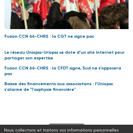
Fusion CCN 66-CHRS : la CGT ne signe pas
Le réseau Uniopss-Uriopss se dote d’un site Internet pour
partager son expertise
Fusion CCN 66-CHRS : la CFDT signe, Sud ne s’opposera
pas
Baisse des financements aux associations : l’Uniopss
s'alarme de "l'asphyxie financière"
S'abonner
Nous collectons et traitons vos informations personnelles