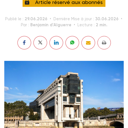
Article réservé aux abonnés
29.06.2026
30.06.2026
Publié le :
Dernière Mise à jour :
Benjamin d'Alguerre
2 min.
Par :
Lecture :