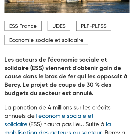
Le projet du gouvernement prévoyait d'économiser 4
ESS France
UDES
PLF-PLFSS
millions d'euros, d'ici à la fin de l'année, sur la ligne
budgétaire de l'économie sociale et solidaire.
Economie sociale et solidaire
Crédit photo Romain P19 - stock.adobe.com
Les acteurs de l'économie sociale et
solidaire (ESS) viennent d'obtenir gain de
cause dans le bras de fer qui les opposait à
Bercy. Le projet de coupe de 30
% des
budgets du secteur est annulé.
La ponction de 4
millions sur les crédits
annuels de
l'économie sociale et
solidaire
(ESS) n'aura pas lieu. Suite à
la
mobilisation des acteurs du secteur
, Bercy a