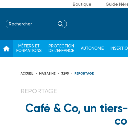
Boutique
Guide Nér
MÉTIERS ET
PROTECTION
AUTONOMIE
INSERTI
FORMATIONS
DE L'ENFANCE
ACCUEIL
MAGAZINE
3295
REPORTAGE
REPORTAGE
Café & Co, un tiers-l
co