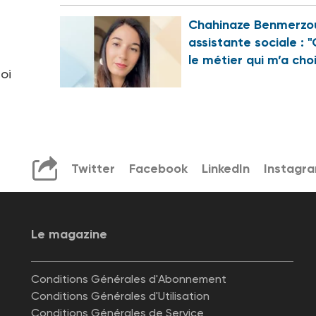
Chahinaze Benmerzo
assistante sociale : "
le métier qui m’a choi
oi
Twitter
Facebook
LinkedIn
Instagr
Le magazine
Conditions Générales d'Abonnement
Conditions Générales d'Utilisation
Conditions Générales de Service