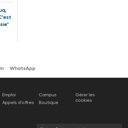
uq,
C’est
sie"
am
WhatsApp
Emploi
Campus
Gérer les
cookies
Appels d'offres
Boutique