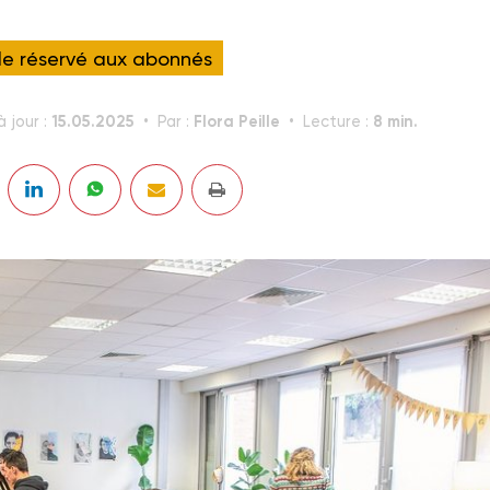
cle réservé aux abonnés
15.05.2025
Flora Peille
8 min.
à jour :
Par :
Lecture :