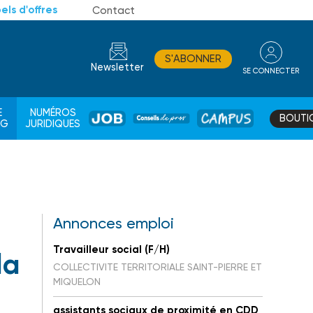
els d'offres
Contact
S'ABONNER
Newsletter
SE CONNECTER
CONSEIL
E
NUMÉROS
BOUTI
JOB
DE
CAMPUS
AG
JURIDIQUES
PROS
Annonces emploi
Travailleur social (F/H)
la
COLLECTIVITE TERRITORIALE SAINT-PIERRE ET
MIQUELON
assistants sociaux de proximité en CDD