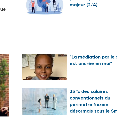
majeur (2/4)
que
"La médiation par le 
est ancrée en moi"
35 % des salaires
conventionnels du
périmètre Nexem
désormais sous le Sm