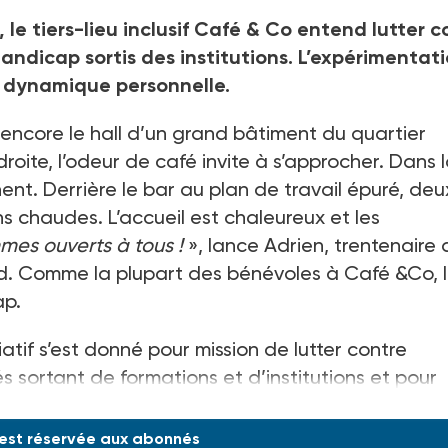
le tiers-lieu inclusif Café & Co entend lutter c
andicap sortis des institutions. L’expérimentat
ne dynamique personnelle.
 encore le hall d’un grand bâtiment du quartier
droite, l’odeur de café invite à s’approcher. Dans 
ent. Derrière le bar au plan de travail épuré, deu
s chaudes. L’accueil est chaleureux et les
es ouverts à tous !
», lance Adrien, trentenaire 
ond. Comme la plupart des bénévoles à Café &Co, 
ap.
atif s’est donné pour mission de lutter contre
 sortant de formations et d’institutions et pour
exe. Pour preuve, leur taux de chômage avoisine l
 est réservée aux abonnés