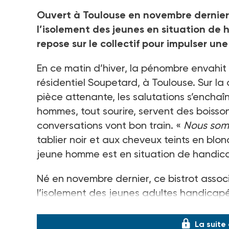
Ouvert à Toulouse en novembre dernier, 
l’isolement des jeunes en situation de h
repose sur le collectif pour impulser u
En ce matin d’hiver, la pénombre envahit
résidentiel Soupetard, à Toulouse. Sur la 
pièce attenante, les salutations s’enchaîn
hommes, tout sourire, servent des boisson
conversations vont bon train. «
Nous somm
tablier noir et aux cheveux teints en bl
jeune homme est en situation de handic
Né en novembre dernier, ce bistrot associ
l’isolement des jeunes adultes handicapés
lesquels l’accès à un emploi reste compl
La suite