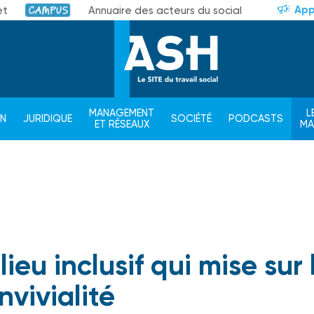
App
et
Annuaire des acteurs du social
Campus
MANAGEMENT
L
ON
JURIDIQUE
SOCIÉTÉ
PODCASTS
ET RÉSEAUX
M
ieu inclusif qui mise sur 
nvivialité