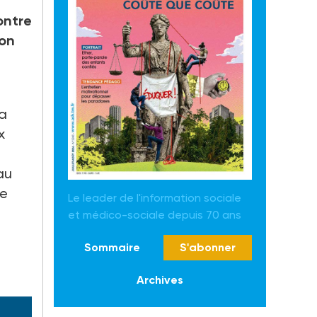
ontre
ion
la
x
au
le
Le leader de l'information sociale
et médico-sociale depuis 70 ans
Sommaire
S'abonner
Archives
es