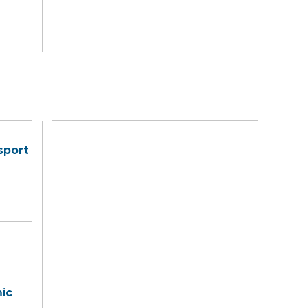
sport
ic