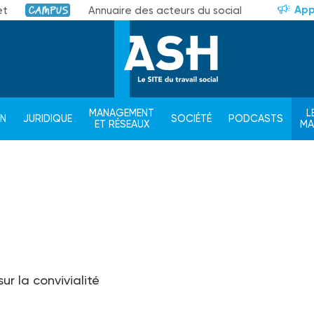
App
et
Annuaire des acteurs du social
Campus
MANAGEMENT
L
ON
JURIDIQUE
SOCIÉTÉ
PODCASTS
ET RÉSEAUX
M
sur la convivialité