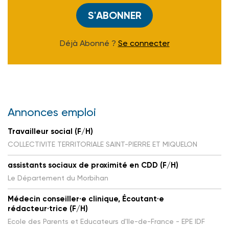
S'ABONNER
Déjà Abonné ?
Se connecter
Annonces emploi
Travailleur social (F/H)
COLLECTIVITE TERRITORIALE SAINT-PIERRE ET MIQUELON
assistants sociaux de proximité en CDD (F/H)
Le Département du Morbihan
Médecin conseiller·e clinique, Écoutant·e
rédacteur·trice (F/H)
Ecole des Parents et Educateurs d'Ile-de-France - EPE IDF