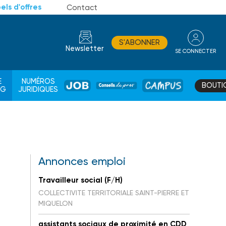
els d'offres
Contact
S'ABONNER
Newsletter
SE CONNECTER
CONSEIL
E
NUMÉROS
BOUTI
JOB
DE
CAMPUS
AG
JURIDIQUES
PROS
Annonces emploi
Travailleur social (F/H)
COLLECTIVITE TERRITORIALE SAINT-PIERRE ET
MIQUELON
assistants sociaux de proximité en CDD