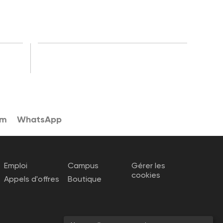
am
WhatsApp
Emploi
Campus
Gérer les
cookies
Appels d'offres
Boutique