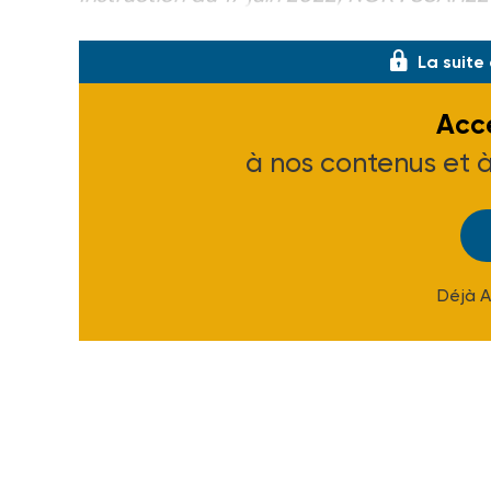
n° 2022/14 du 30-06-22.
La suite
Accé
à nos contenus et 
Déjà 