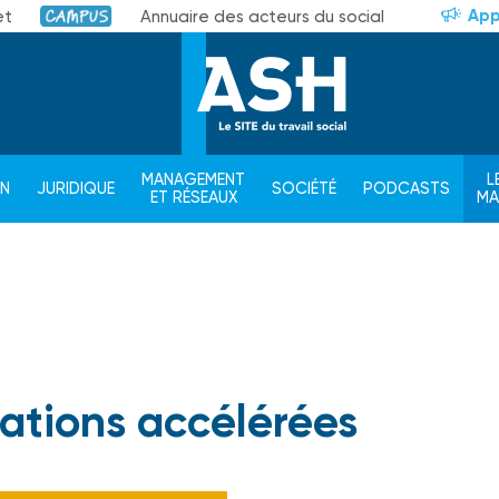
App
et
Annuaire des acteurs du social
Campus
MANAGEMENT
L
ON
JURIDIQUE
SOCIÉTÉ
PODCASTS
ET RÉSEAUX
M
ations accélérées