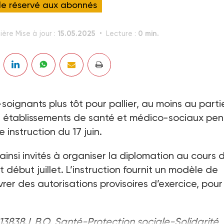
cle réservé aux abonnés
15.05.2025
0 min.
ière Mise à jour :
Lecture :
soignants plus tôt pour pallier, au moins au partie
es établissements de santé et médico-sociaux pe
 instruction du 17 juin.
ainsi invités à organiser la diplomation au cours 
it début juillet. L’instruction fournit un modèle de
rer des autorisations provisoires d’exercice, pour
13838J, B.O. Santé-Protection sociale-Solidarité