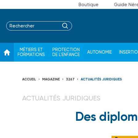
Boutique
Guide Nér
MÉTIERS ET
PROTECTION
AUTONOMIE
INSERTI
FORMATIONS
DE L'ENFANCE
ACCUEIL
MAGAZINE
3267
ACTUALITÉS JURIDIQUES
ACTUALITÉS JURIDIQUES
Des diplom