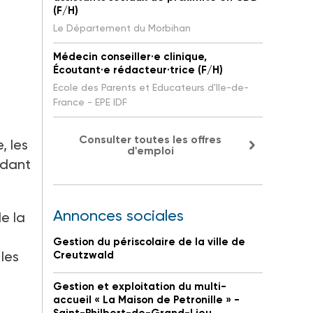
(F/H)
Le Département du Morbihan
Médecin conseiller·e clinique,
Écoutant·e rédacteur·trice (F/H)
Ecole des Parents et Educateurs d'Ile-de-
France - EPE IDF
Consulter toutes les offres
, les
d'emploi
ndant
Annonces sociales
de la
Gestion du périscolaire de la ville de
 les
Creutzwald
Gestion et exploitation du multi-
accueil « La Maison de Petronille » -