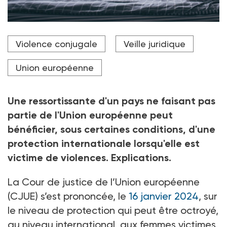
Le 16 janvier 2024, la CJUE a jugé qu'une
Violence conjugale
Veille juridique
ressortissante d'un pays tiers pouvait bénéficier du
statut de réfugié, ou d'une protection internationale,
si certaines conditions sont remplies.
Union européenne
Crédit photo panitan - stock.adobe.com
Une ressortissante d'un pays ne faisant pas
partie de l'Union européenne peut
bénéficier, sous certaines conditions, d'une
protection internationale lorsqu'elle est
victime de violences. Explications.
La Cour de justice de l’Union européenne
(CJUE) s’est prononcée, le
16
janvier 2024
, sur
le niveau de protection qui peut être octroyé,
au niveau international, aux femmes victimes