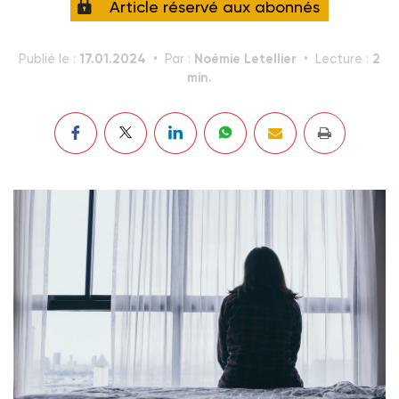
Article réservé aux abonnés
17.01.2024
Noémie Letellier
2
Publié le :
Par :
Lecture :
min.