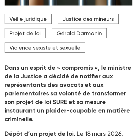
Mesure phare du texte, le texte suscitait l'inquiétude,
Veille juridique
Justice des mineurs
notamment en ce qu'il risquait de mettre à l'écart la
victime dans la procédure.
Projet de loi
Gérald Darmanin
Crédit photo forwforw - stock.adobe.com
Violence sexiste et sexuelle
Dans un esprit de « compromis
», le ministre
de la Justice a décidé de notifier aux
représentants des avocats et aux
parlementaires sa volonté de transformer
son projet de loi SURE et sa mesure
instaurant un plaider-coupable en matière
criminelle.
Dépôt d’un projet de loi.
Le 18
mars 2026,