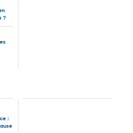
en
6 ?
des
ce :
cause