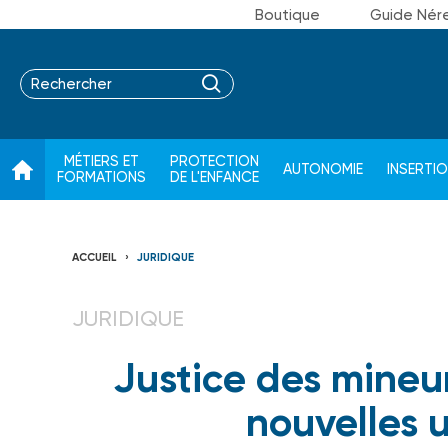
Boutique
Guide Nér
MÉTIERS ET
PROTECTION
AUTONOMIE
INSERTI
FORMATIONS
DE L'ENFANCE
ACCUEIL
JURIDIQUE
JURIDIQUE
Justice des mineur
nouvelles u