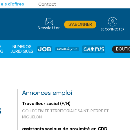
els d'offres
Contact
S'ABONNER
Newsletter
SE CONNECTER
CONSEIL
E
NUMÉROS
BOUTI
JOB
DE
CAMPUS
AG
JURIDIQUES
PROS
Annonces emploi
Travailleur social (F/H)
s
COLLECTIVITE TERRITORIALE SAINT-PIERRE ET
MIQUELON
assistants sociaux de proximité en CDD