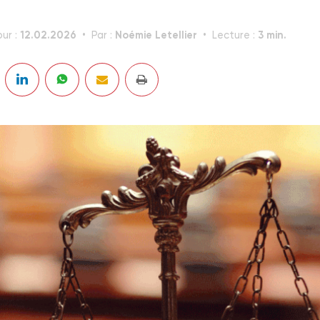
12.02.2026
Noémie Letellier
3 min.
our :
Par :
Lecture :