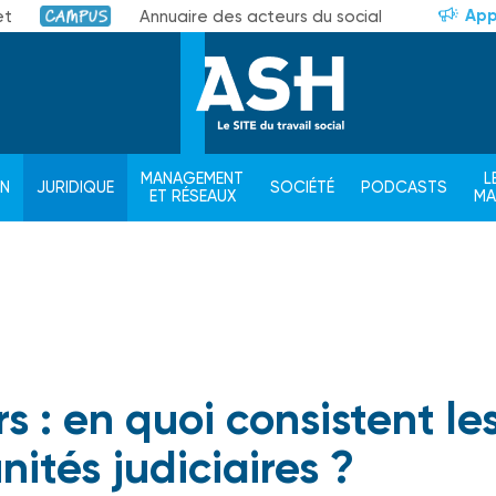
App
et
Annuaire des acteurs du social
Campus
MANAGEMENT
L
ON
JURIDIQUE
SOCIÉTÉ
PODCASTS
ET RÉSEAUX
M
s : en quoi consistent le
nités judiciaires ?