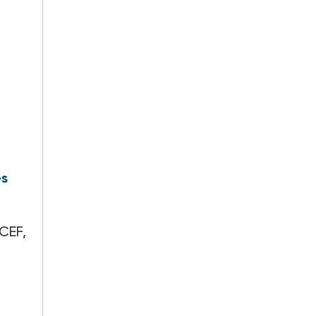
es
 CEF,