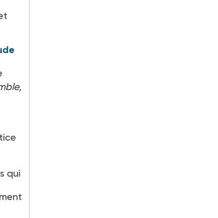
et
tude
e
emble,
tice
s qui
ement