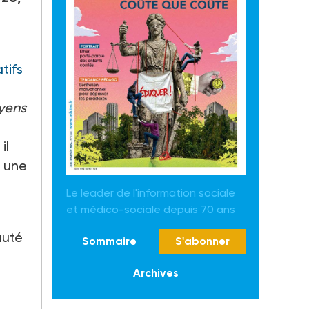
tifs
yens
il
s une
Le leader de l'information sociale
et médico-sociale depuis 70 ans
auté
Sommaire
S'abonner
Archives