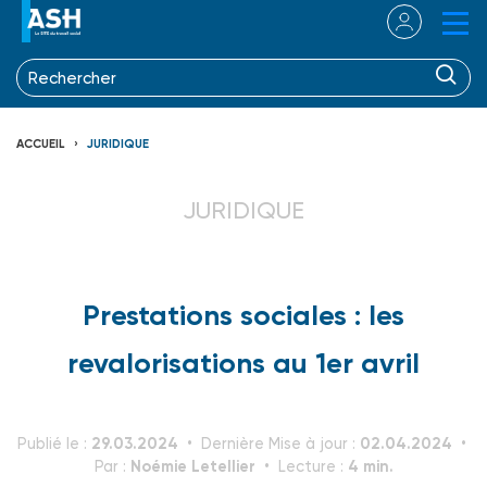
ACCUEIL
JURIDIQUE
JURIDIQUE
Prestations sociales : les
revalorisations au 1er avril
29.03.2024
02.04.2024
Publié le :
Dernière Mise à jour :
Noémie Letellier
4 min.
Par :
Lecture :