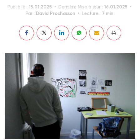
15.01.2025
16.01.2025
Publié le :
Dernière Mise à jour :
David Prochasson
7 min.
Par :
Lecture :