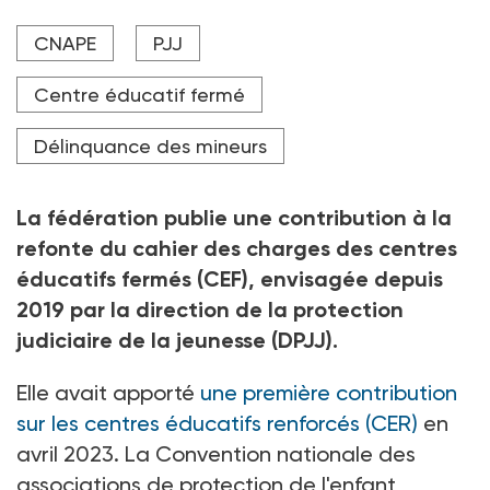
Au centre éducatif fermé (CEF) de la périphérie de
CNAPE
PJJ
Valence. Sur les 52 CEF existants, 35 sont des
établissements privés habilités par la direction de la
PJJ.
Centre éducatif fermé
Crédit photo PHILIPPE DESMAZES / AFP
Délinquance des mineurs
La fédération publie une contribution à la
refonte du cahier des charges des centres
éducatifs fermés (CEF), envisagée depuis
2019 par la direction de la protection
judiciaire de la jeunesse (DPJJ).
Elle avait apporté
une première contribution
sur les centres éducatifs renforcés (CER)
en
avril 2023. La Convention nationale des
associations de protection de l'enfant