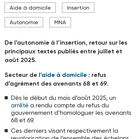
En ce qui concerne le tableau de bord de
Aide à domicile
Insertion
performances du secteur médico-social, un arrêté en
précise la structuration, en distinguant la plateforme
"spécifique", de la plateforme "générique".
Autonomie
MNA
Crédit photo LOIC VENANCE / AFP
De l’autonomie à l’insertion, retour sur les
principaux textes publiés entre juillet et
août 2025.
Secteur de l’
aide à domicile
: refus
d’agrément des avenants 68 et 69
.
Dès le début du mois d’août 2025, un
arrêté
a rendu compte du refus du
gouvernement d’homologuer les avenants
68 et 69.
Ces derniers visant respectivement la
revalorisation de l’ensemble des échelons