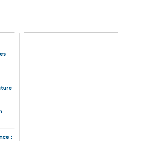
des
uture
n
nce :