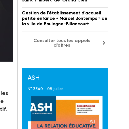
Saint-Philbert-de-Grand-Lieu
Gestion de l'établissement d'accueil
petite enfance « Marcel Bontemps » de
la ville de Boulogne-Billancourt
Consulter tous les appels
d'offres
le
ASH
N° 3340 - 08 juillet
les
le
if.