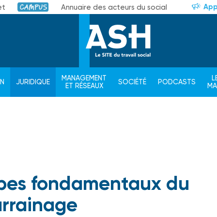
App
et
Annuaire des acteurs du social
Campus
MANAGEMENT
L
ON
JURIDIQUE
SOCIÉTÉ
PODCASTS
ET RÉSEAUX
M
cipes fondamentaux du
rrainage