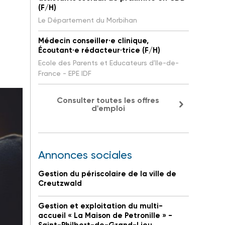
(F/H)
Le Département du Morbihan
Médecin conseiller·e clinique,
Écoutant·e rédacteur·trice (F/H)
Ecole des Parents et Educateurs d'Ile-de-
France - EPE IDF
Consulter toutes les offres
d'emploi
Annonces sociales
Gestion du périscolaire de la ville de
Creutzwald
Gestion et exploitation du multi-
accueil « La Maison de Petronille » -