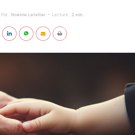
Noémie Letellier
2 min.
Par :
Lecture :