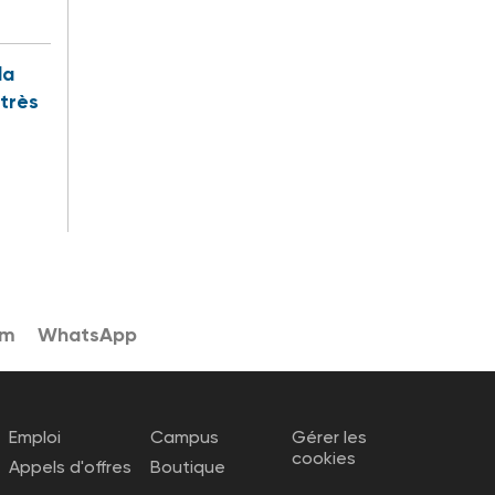
la
 très
am
WhatsApp
Emploi
Campus
Gérer les
cookies
Appels d'offres
Boutique