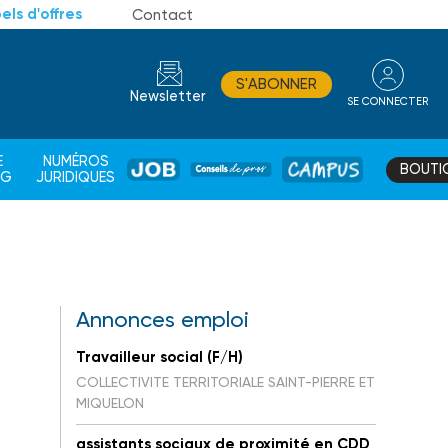
els d'offres
Contact
S'ABONNER
Newsletter
SE CONNECTER
CONSEIL
E
NUMÉROS
BOUTI
JOB
DE
CAMPUS
AG
JURIDIQUES
PROS
Annonces emploi
Travailleur social (F/H)
COLLECTIVITE TERRITORIALE SAINT-PIERRE ET
MIQUELON
assistants sociaux de proximité en CDD