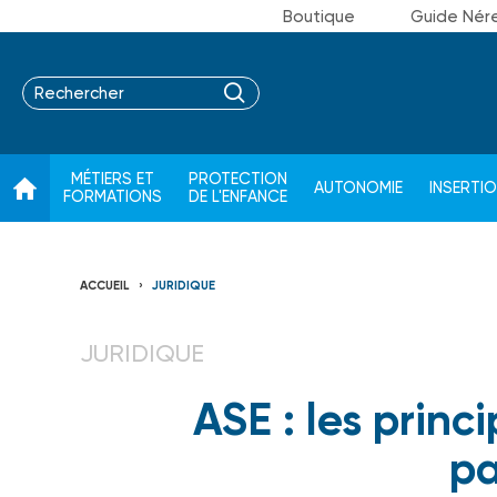
Boutique
Guide Nér
MÉTIERS ET
PROTECTION
AUTONOMIE
INSERTI
FORMATIONS
DE L'ENFANCE
ACCUEIL
JURIDIQUE
JURIDIQUE
ASE : les prin
pa