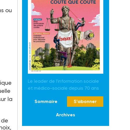
ns ou
Le leader de l'information sociale
lique
et médico-sociale depuis 70 ans
elle
ur la
Sommaire
S'abonner
Archives
t de
hoix,