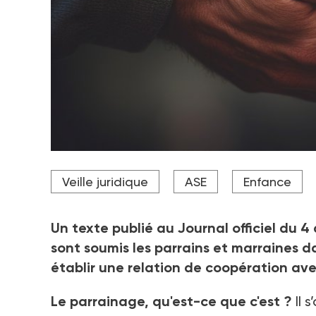
Une charte approuvée par le ministère chargé des s
Veille juridique
ASE
Enfance
décret.
Crédit photo Artyom - stock.adobe.com
Un texte publié au Journal officiel du 4
sont soumis les parrains et marraines d
établir une relation de coopération ave
Le parrainage, qu'est-ce que c'est
?
Il 