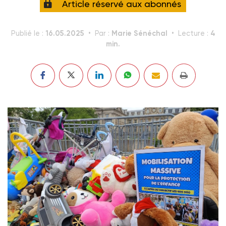
Article réservé aux abonnés
16.05.2025
Marie Sénéchal
4
Publié le :
Par :
Lecture :
min.