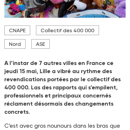
Les 400 000 est un collectif regroupant associations,
CNAPE
Collectif des 400 000
institutions, fédérations et acteurs de la société civile
engagés dans la protection de l'enfance. Son nom
évoque le nombre d'enfants nécessitant d'être
Nord
ASE
protégés par les pouvoirs publics, de manière
équitable, alors qu'ils sont victimes de négligences, de
maltraitances et de violences.
A l’instar de 7 autres villes en France ce
jeudi 15 mai, Lille a vibré au rythme des
Crédit photo DR
revendications portées par le collectif des
400 000. Las des rapports qui s’empilent,
professionnels et principaux concernés
réclament désormais des changements
concrets.
C’est avec gros nounours dans les bras que