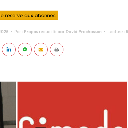
cle réservé aux abonnés
2025
Propos recueillis par David Prochasson
5
Par :
Lecture :