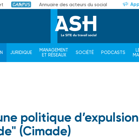
App
et
Annuaire des acteurs du social
Campus
MANAGEMENT
L
ON
JURIDIQUE
SOCIÉTÉ
PODCASTS
ET RÉSEAUX
M
ne politique d’expulsion
de" (Cimade)