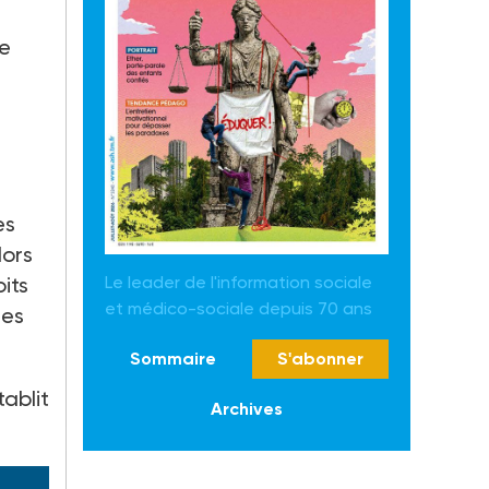
ue
es
lors
Le leader de l'information sociale
its
et médico-sociale depuis 70 ans
des
Sommaire
S'abonner
tablit
Archives