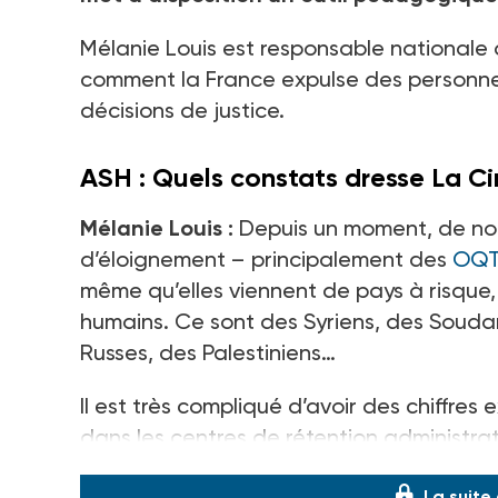
Mélanie Louis est responsable nationale 
comment la France expulse des personnes s
décisions de justice.
ASH
: Quels constats dresse La
Ci
Mélanie Louis
:
Depuis un moment, de nom
d’éloignement – principalement des
OQT
même qu’elles viennent de pays à risque, 
humains. Ce sont des Syriens, des Soudan
Russes, des Palestiniens…
Il est très compliqué d’avoir des chiffres 
dans les centres de rétention administrat
La suite