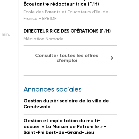
Écoutant·e rédacteur·trice (F/H)
Ecole des Parents et Educateurs d'Ile-de-
France - EPE IDF
DIRECTEUR·RICE DES OPÉRATIONS (F/H)
 min.
Médiation Nomade
Consulter toutes les offres
d'emploi
Annonces sociales
Gestion du périscolaire de la ville de
Creutzwald
Gestion et exploitation du multi-
accueil « La Maison de Petronille » -
Saint-Philbert-de-Grand-Lieu