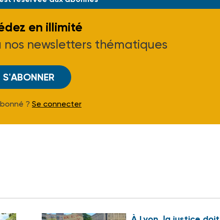
dez en illimité
à nos newsletters thématiques
S'ABONNER
Abonné ?
Se connecter
À Lyon, la justice doi