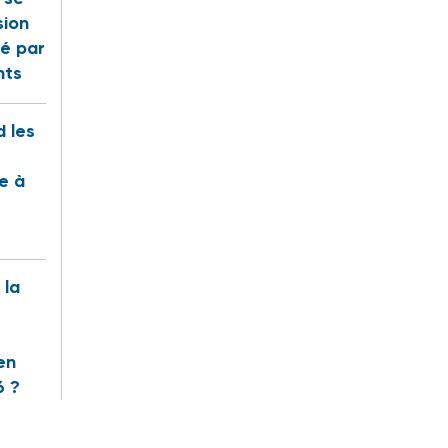
sion
é par
nts
 les
te à
 la
en
6 ?