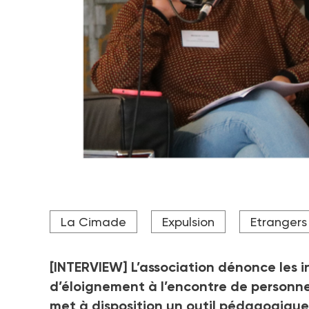
Mélanie Louis est responsable des questions Expuls
La Cimade
Expulsion
Etrangers
Crédit photo DR
[INTERVIEW] L’association dénonce les 
d’éloignement à l’encontre de personnes 
met à disposition un outil pédagogique