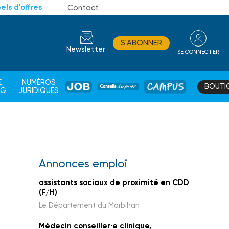
els d'offres
Contact
S'ABONNER
Newsletter
SE CONNECTER
CONSEIL
E
NUMÉROS
BOUTI
JOB
DE
CAMPUS
AG
JURIDIQUES
PROS
Annonces emploi
assistants sociaux de proximité en CDD
(F/H)
Le Département du Morbihan
Médecin conseiller·e clinique,