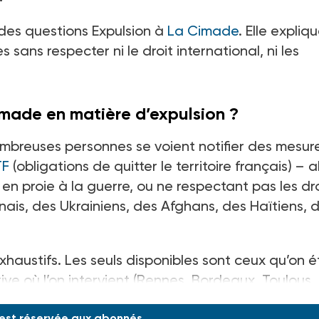
des questions Expulsion à
La Cimade
. Elle expliq
ans respecter ni le droit international, ni les
made en matière d’expulsion ?
breuses personnes se voient notifier des mesur
F
(obligations de quitter le territoire français)
– a
en proie à la guerre, ou ne respectant pas les dro
ais, des Ukrainiens, des Afghans, des Haïtiens, 
exhaustifs. Les seuls disponibles sont ceux qu’on é
ive où l’on intervient (Rennes, Bordeaux, Toulous
 est réservée aux abonnés