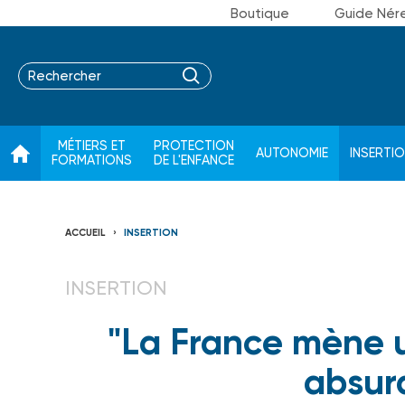
Boutique
Guide Nér
MÉTIERS ET
PROTECTION
AUTONOMIE
INSERTI
FORMATIONS
DE L'ENFANCE
ACCUEIL
INSERTION
INSERTION
"La France mène u
absur